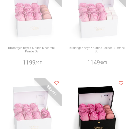
Dikdörtgen Beyaz Kutuda Macaronlu
Dikdörtgen Beyaz Kutuda Jelibonlu Pembe
Pembe Gül
Gül
1199
1149
,90 TL
,90 TL
Tükendi