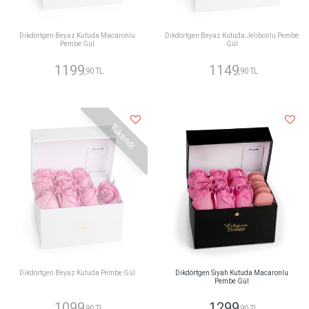
Dikdörtgen Beyaz Kutuda Macaronlu
Dikdörtgen Beyaz Kutuda Jelibonlu Pembe
Pembe Gül
Gül
1199
1149
,90 TL
,90 TL
Tükendi
Dikdörtgen Beyaz Kutuda Pembe Gül
Dikdörtgen Siyah Kutuda Macaronlu
Pembe Gül
1099
1299
,90 TL
,90 TL