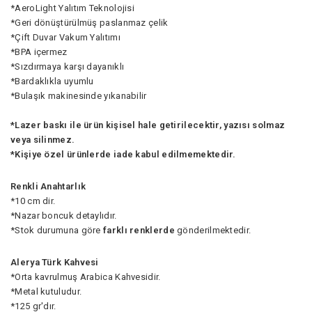
*AeroLight Yalıtım Teknolojisi
*Geri dönüştürülmüş paslanmaz çelik
*Çift Duvar Vakum Yalıtımı
*BPA içermez
*Sızdırmaya karşı dayanıklı
*Bardaklıkla uyumlu
*Bulaşık makinesinde yıkanabilir
*Lazer baskı ile ürün kişisel hale getirilecektir, yazısı solmaz
veya silinmez.
*Kişiye özel ürünlerde iade kabul edilmemektedir.
Renkli Anahtarlık
*10 cm dir.
*Nazar boncuk detaylıdır.
*Stok durumuna göre
farklı renklerde
gönderilmektedir.
Alerya Türk Kahvesi
*Orta kavrulmuş Arabica Kahvesidir.
*Metal kutuludur.
*125 gr'dır.