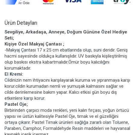
Ürün Detayları
Sevgiliye, Arkadaşa, Anneye, Doğum Gününe Özel Hediye
Seti;
Kişiye Özel Makyaj Çantası ;
-Makyaj Çantası 17 x 25 cm ebatlarında olup, suni deridir. Geniş
hacmi sayesinde oldukça kullanışlıdır. UV baskıyla kişileştirilmiş
olup baskısı ekstra kabartmalıdır.Ömür boyu kalıcılığını
korumaktadır.
El Kremi:
Cildinizin nem ihtiyacını karşılayarak kuruma ve yıpranmaya karşı
korur.cildin kurumadan nemli ve yumuşak kalmasını sağlar ve
cilde derinlemesine bakım yapar. Kalıcı etkisi gün boyu dış
etkenlere karşı korur.
Pastel Oje;
Birbirinden çarpıcı moda renkleri, yeni kalın fırçası, yoğun örtücü
yapısı ve üstün kalitesiyle Pastel Oje, tırnak ve el güzelliğini
ortaya çıkarır. Pastel Tırnak ürünleri sağlığa zararlı olan Toluene,
Paraben, Camphor, Formaldehyde Resin maddeleri ve hayvansal
kaynaklı içerik içermez.