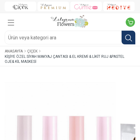
ANASAYFA
ÇIÇEK
KIŞIYE ÖZEL SIYAH MAKYAJ ÇANTASI & EL KREMI & LIKIT RUJ &PASTEL
OJE& KIL MASKESI