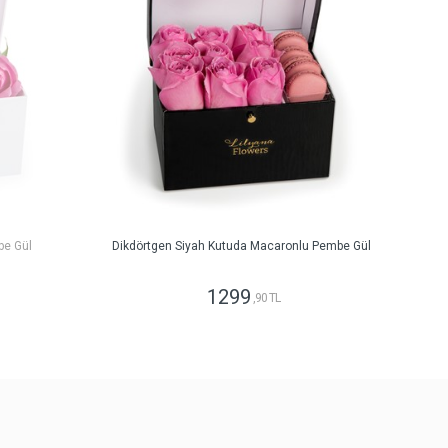
be Gül
Dikdörtgen Siyah Kutuda Macaronlu Pembe Gül
1299
,90 TL