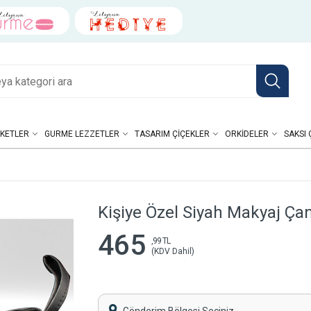
KETLER
GURME LEZZETLER
TASARIM ÇIÇEKLER
ORKIDELER
SAKSI 
Kişiye Özel Siyah Makyaj Çan
465
,99 TL
(KDV Dahil)