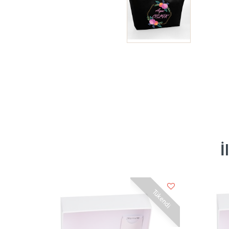
İ
Tükendi