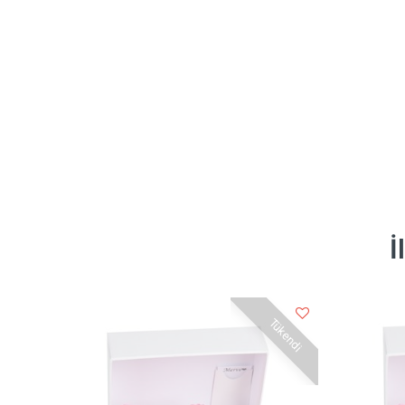
İ
Tükendi