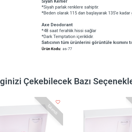
Siyah Kemer
*Siyah parlak renklere sahiptir.
*Beden olarak 115 dan başlayarak 135'e kadar g
Axe Deodorant
*48 saat ferahlık hissi sağlar
*Dark Temptation içeriklidir.
Satıcının tüm ürünlerini görüntüle kısmını tı
Ürün Kodu:
as-77
lginizi Çekebilecek Bazı Seçenekl
Tükendi