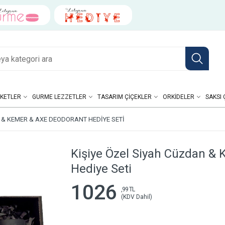
KETLER
GURME LEZZETLER
TASARIM ÇIÇEKLER
ORKIDELER
SAKSI 
K & KEMER & AXE DEODORANT HEDIYE SETI
Kişiye Özel Siyah Cüzdan & 
Hediye Seti
1026
,99 TL
(KDV Dahil)