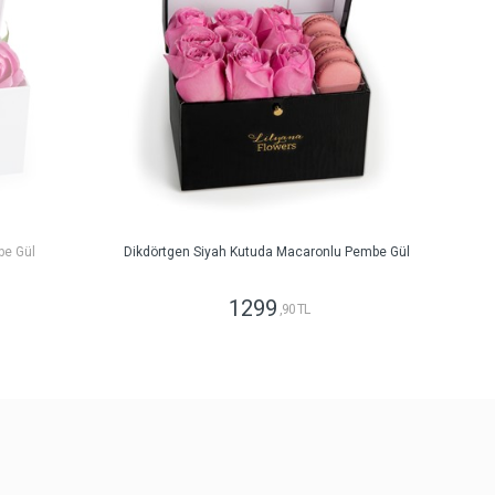
be Gül
Dikdörtgen Siyah Kutuda Macaronlu Pembe Gül
1299
,90 TL