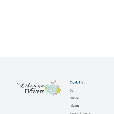
Çiçek Türü
Gül
Orkide
Lilyum
Karışık Buketler