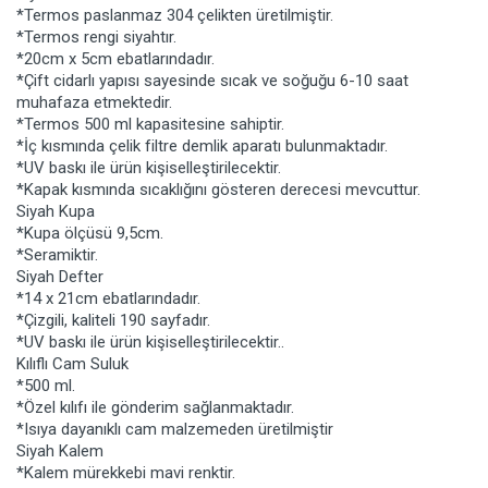
*Termos paslanmaz 304 çelikten üretilmiştir.
*Termos rengi siyahtır.
*20cm x 5cm ebatlarındadır.
*Çift cidarlı yapısı sayesinde sıcak ve soğuğu 6-10 saat
muhafaza etmektedir.
*Termos 500 ml kapasitesine sahiptir.
*İç kısmında çelik filtre demlik aparatı bulunmaktadır.
*UV baskı ile ürün kişiselleştirilecektir.
*Kapak kısmında sıcaklığını gösteren derecesi mevcuttur.
Siyah Kupa
*Kupa ölçüsü 9,5cm.
*Seramiktir.
Siyah Defter
*14 x 21cm ebatlarındadır.
*Çizgili, kaliteli 190 sayfadır.
*UV baskı ile ürün kişiselleştirilecektir..
Kılıflı Cam Suluk
*500 ml.
*Özel kılıfı ile gönderim sağlanmaktadır.
*Isıya dayanıklı cam malzemeden üretilmiştir
Siyah Kalem
*Kalem mürekkebi mavi renktir.