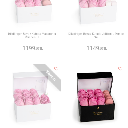
Dikdörtgen Beyaz Kutuda Macaronlu
Dikdörtgen Beyaz Kutuda Jelibonlu Pembe
Pembe Gül
Gül
1199
1149
,90 TL
,90 TL
Tükendi