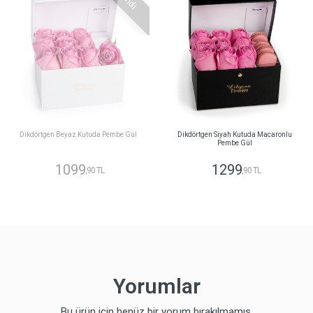
Dikdörtgen Beyaz Kutuda Pembe Gül
Dikdörtgen Siyah Kutuda Macaronlu
Pembe Gül
1099
1299
,90 TL
,90 TL
Yorumlar
Bu ürün için henüz bir yorum bırakılmamış.