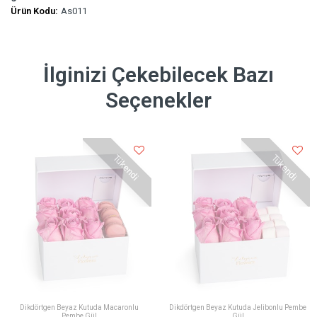
Ürün Kodu:
As011
İlginizi Çekebilecek Bazı
Seçenekler
Tükendi
Tükendi
Dikdörtgen Beyaz Kutuda Macaronlu
Dikdörtgen Beyaz Kutuda Jelibonlu Pembe
Pembe Gül
Gül