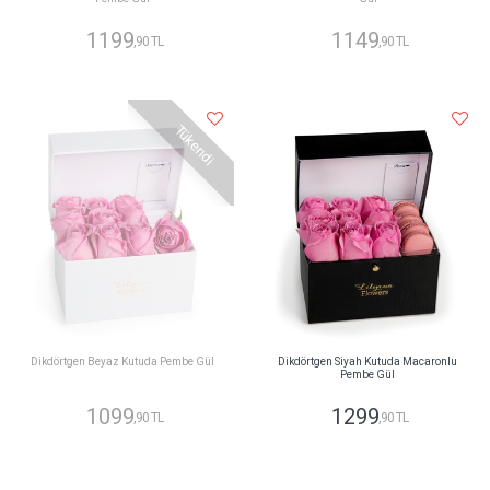
1199
1149
,90 TL
,90 TL
Tükendi
Dikdörtgen Beyaz Kutuda Pembe Gül
Dikdörtgen Siyah Kutuda Macaronlu
Pembe Gül
1099
1299
,90 TL
,90 TL