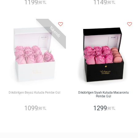
1199
1149
,90 TL
,90 TL
Tükendi
Dikdörtgen Beyaz Kutuda Pembe Gül
Dikdörtgen Siyah Kutuda Macaronlu
Pembe Gül
1099
1299
,90 TL
,90 TL