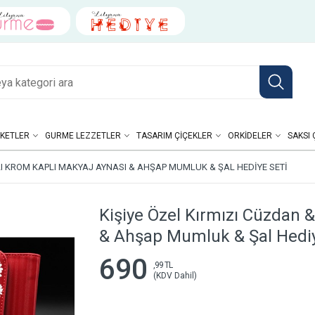
KETLER
GURME LEZZETLER
TASARIM ÇIÇEKLER
ORKIDELER
SAKSI 
ILI KROM KAPLI MAKYAJ AYNASI & AHŞAP MUMLUK & ŞAL HEDIYE SETI
Kişiye Özel Kırmızı Cüzdan &
& Ahşap Mumluk & Şal Hediy
690
,99 TL
(KDV Dahil)