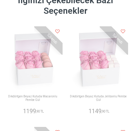
İlginizi Çekebilecek Bazı
Seçenekler
Tükendi
Tükendi
Dikdörtgen Beyaz Kutuda Macaronlu
Dikdörtgen Beyaz Kutuda Jelibonlu Pembe
Pembe Gül
Gül
1199
1149
,90 TL
,90 TL