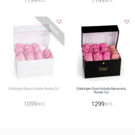
1199
1149
,90 TL
,90 TL
Tükendi
Dikdörtgen Beyaz Kutuda Pembe Gül
Dikdörtgen Siyah Kutuda Macaronlu
Pembe Gül
1099
1299
,90 TL
,90 TL