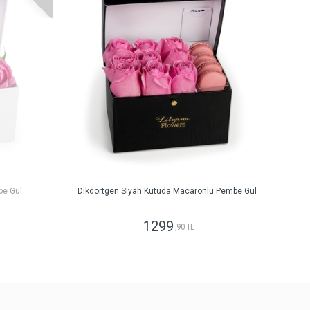
be Gül
Dikdörtgen Siyah Kutuda Macaronlu Pembe Gül
1299
,90 TL