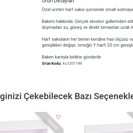
Ürün Detayları
Özel üretim harf saksı içerisinde small solmayan 
Bakımı hakkında: Gerçek ekvator güllerinden eld
duymadan su, güneş ve direkt temastan uzak tutu
Harf saksıların her birinin kendine has ölçüsü var
genişlikleri değişir, örneğin Y harfi 23 cm genişliğ
Bakım kartıyla birlikte gönderilir.
Ürün Kodu:
kc1201199
lginizi Çekebilecek Bazı Seçenekl
Tükendi