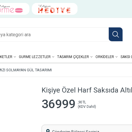
KETLER
GURME LEZZETLER
TASARIM ÇIÇEKLER
ORKIDELER
SAKSI 
RMIZI SOLMAYAN GÜL TASARIMI
Kişiye Özel Harf Saksıda Alt
36999
,90 TL
(KDV Dahil)