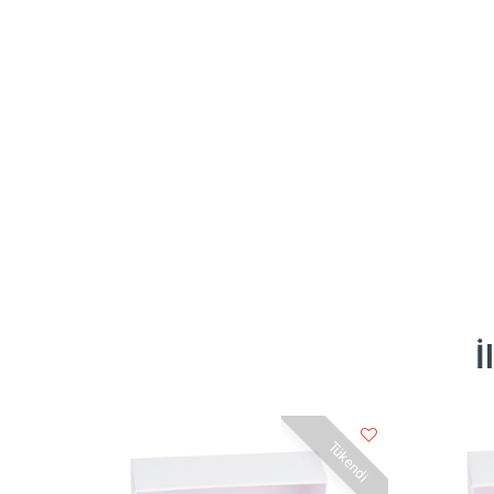
İ
Tükendi