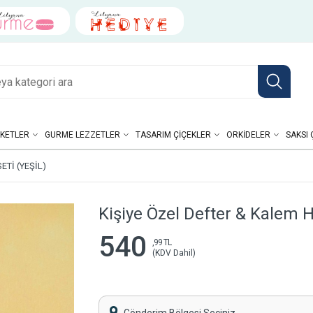
KETLER
GURME LEZZETLER
TASARIM ÇIÇEKLER
ORKIDELER
SAKSI 
ETI (YEŞIL)
Kişiye Özel Defter & Kalem He
540
,99 TL
(KDV Dahil)