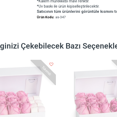
*Kalem mürekkebi mavi renktir.
*Uv baskı ile ürün kişiselleştirilecektir.
Satıcının tüm ürünlerini görüntüle kısmını tı
Ürün Kodu:
as-347
lginizi Çekebilecek Bazı Seçenekl
Tükendi