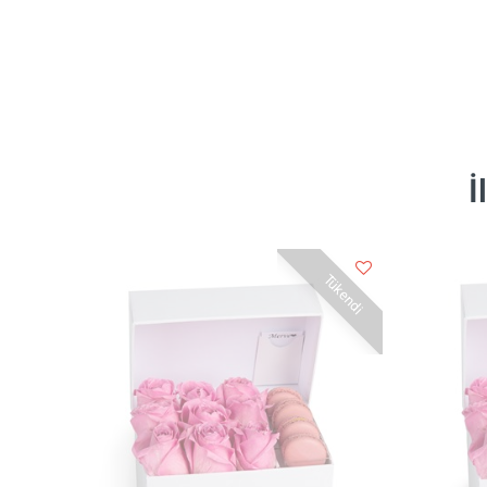
İ
Tükendi