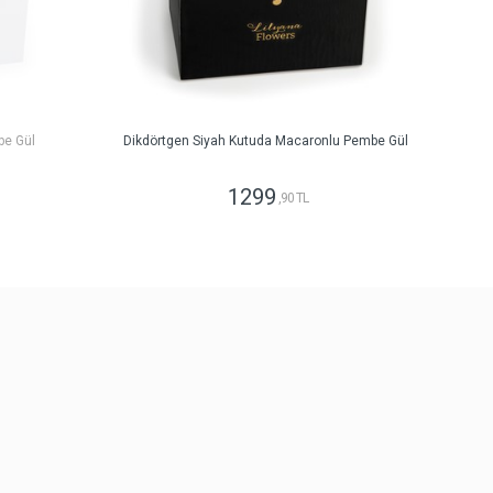
be Gül
Dikdörtgen Siyah Kutuda Macaronlu Pembe Gül
1299
,90 TL