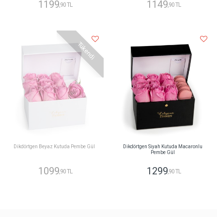
1199
1149
,90 TL
,90 TL
Tükendi
Dikdörtgen Beyaz Kutuda Pembe Gül
Dikdörtgen Siyah Kutuda Macaronlu
Pembe Gül
1099
1299
,90 TL
,90 TL