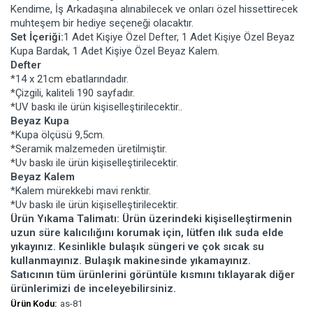
Kendime, İş Arkadaşına alınabilecek ve onları özel hissettirecek
muhteşem bir hediye seçeneği olacaktır.
Set İçeriği:
1 Adet Kişiye Özel Defter, 1 Adet Kişiye Özel Beyaz
Kupa Bardak, 1 Adet Kişiye Özel Beyaz Kalem.
Defter
*14 x 21cm ebatlarındadır.
*Çizgili, kaliteli 190 sayfadır.
*UV baskı ile ürün kişiselleştirilecektir..
Beyaz Kupa
*Kupa ölçüsü 9,5cm.
*Seramik malzemeden üretilmiştir.
*Uv baskı ile ürün kişiselleştirilecektir.
Beyaz Kalem
*Kalem mürekkebi mavi renktir.
*Uv baskı ile ürün kişiselleştirilecektir.
Ürün Yıkama Talimatı: Ürün üzerindeki kişiselleştirmenin
uzun süre kalıcılığını korumak için, lütfen ılık suda elde
yıkayınız. Kesinlikle bulaşık süngeri ve çok sıcak su
kullanmayınız. Bulaşık makinesinde yıkamayınız.
Satıcının tüm ürünlerini görüntüle kısmını tıklayarak diğer
ürünlerimizi de inceleyebilirsiniz.
Ürün Kodu:
as-81