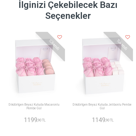
İlginizi Çekebilecek Bazı
Seçenekler
Tükendi
Tükendi
Dikdörtgen Beyaz Kutuda Macaronlu
Dikdörtgen Beyaz Kutuda Jelibonlu Pembe
Pembe Gül
Gül
1199
1149
,90 TL
,90 TL