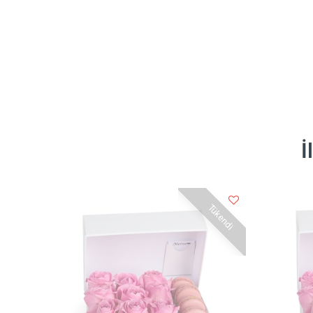
İ
Tükendi