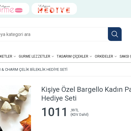
KETLER
GURME LEZZETLER
TASARIM ÇIÇEKLER
ORKIDELER
SAKSI 
& CHARM ÇELIK BILEKLIK HEDIYE SETI
Kişiye Özel Bargello Kadın P
Hediye Seti
1011
,99 TL
(KDV Dahil)