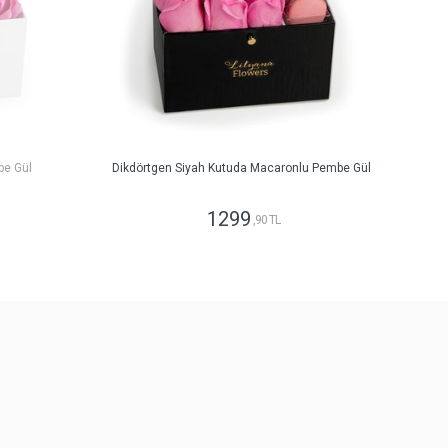
be Gül
Dikdörtgen Siyah Kutuda Macaronlu Pembe Gül
1299
,90 TL