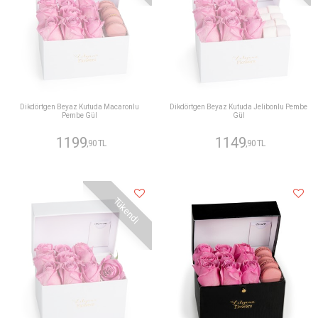
Dikdörtgen Beyaz Kutuda Macaronlu
Dikdörtgen Beyaz Kutuda Jelibonlu Pembe
Pembe Gül
Gül
1199
1149
,90 TL
,90 TL
Tükendi