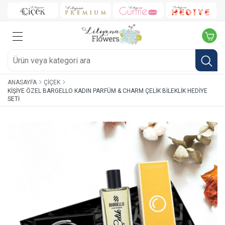
ANASAYFA
ÇIÇEK
KIŞIYE ÖZEL BARGELLO KADIN PARFÜM & CHARM ÇELIK BILEKLIK HEDIYE
SETI