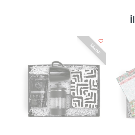
İ
Tükendi