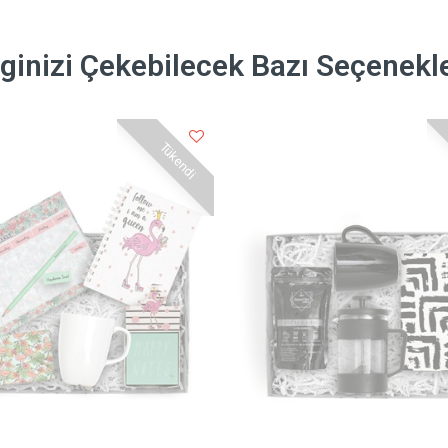
lginizi Çekebilecek Bazı Seçenekl
Tükendi