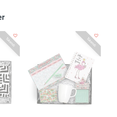
er
Tükendi
Tükendi