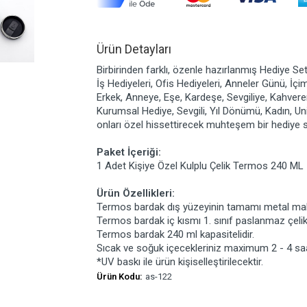
Ürün Detayları
Birbirinden farklı, özenle hazırlanmış Hediye Set
İş Hediyeleri, Ofis Hediyeleri, Anneler Günü, İçi
Erkek, Anneye, Eşe, Kardeşe, Sevgiliye, Kahvere
Kurumsal Hediye, Sevgili, Yıl Dönümü, Kadın, Un
onları özel hissettirecek muhteşem bir hediye s
Paket İçeriği:
1 Adet Kişiye Özel Kulplu Çelik Termos 240 ML
Ürün Özellikleri:
Termos bardak dış yüzeyinin tamamı metal mal
Termos bardak iç kısmı 1. sınıf paslanmaz çeli
Termos bardak 240 ml kapasitelidir.
Sıcak ve soğuk içecekleriniz maximum 2 - 4 saat
*UV baskı ile ürün kişiselleştirilecektir.
Ürün Kodu:
as-122