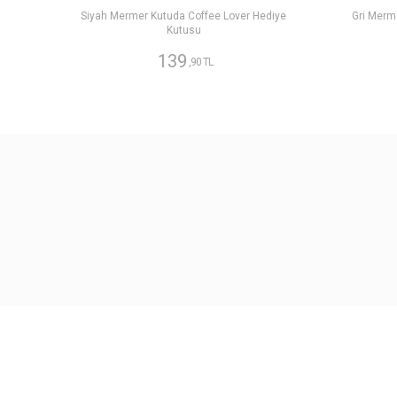
Siyah Mermer Kutuda Coffee Lover Hediye
Gri Merm
Kutusu
139
,90 TL