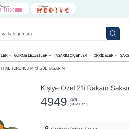
TLER
GURME LEZZETLER
TASARIM ÇIÇEKLER
ORKIDELER
SAKS
 İTHAL TURUNCU MINI GÜL TASARIM
Kişiye Özel 2'li Rakam Saksı
4949
,90 TL
(KDV Dahil)