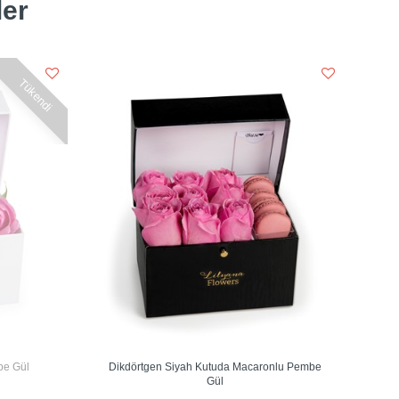
ler
Tükendi
be Gül
Dikdörtgen Siyah Kutuda Macaronlu Pembe
Gül