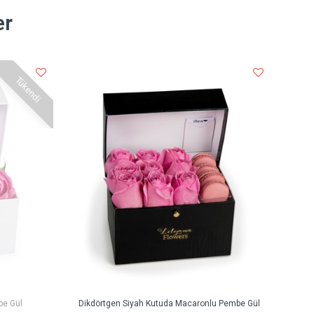
er
Tükendi
be Gül
Dikdörtgen Siyah Kutuda Macaronlu Pembe Gül