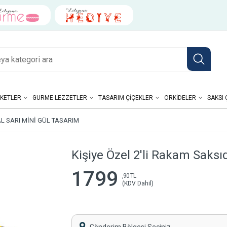
KETLER
GURME LEZZETLER
TASARIM ÇIÇEKLER
ORKIDELER
SAKSI 
AL SARI MINI GÜL TASARIM
Kişiye Özel 2'li Rakam Saksı
1799
,90 TL
(KDV Dahil)