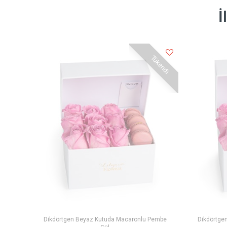
İ
Tükendi
Dikdörtgen Beyaz Kutuda Macaronlu Pembe
Dikdörtge