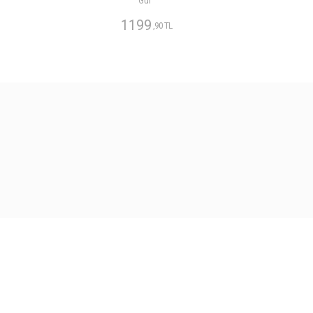
Gül
1199
,90 TL