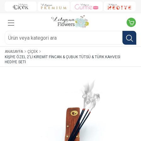
ANASAYFA
ÇIÇEK
KIŞIYE ÖZEL 2'LI KIREMIT FINCAN & ÇUBUK TÜTSÜ & TÜRK KAHVESI
HEDIYE SETI