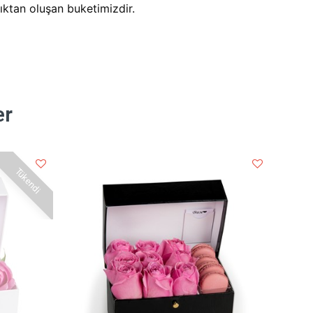
cıktan oluşan buketimizdir.
er
Tükendi