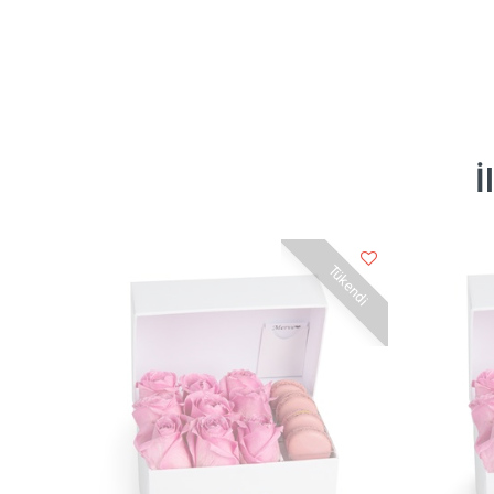
İ
Tükendi