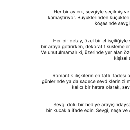
	Her bir ayıcık, sevgiyle seçilmiş ve özenle yerleştirilmiş, çeşitliliği ve renkleriyle göz 
kamaştırıyor. Büyüklerinden küçüklerin
köşesinde sevgi 
	Her bir detay, özel bir el işçiliğiyle şekillendirilmiş. Renk uyumları, zerafet ve estetiği 
bir araya getirirken, dekoratif süslemeler 
Ve unutulmamalı ki, üzerinde yer alan özel
kişisel
	Romantik ilişkilerin en tatlı ifadesi olan peluş ayı buketleri, sevgililer gününde, doğum 
günlerinde ya da sadece sevdiklerinizi mut
kalıcı bir hatıra olarak, se
	Sevgi dolu bir hediye arayışındaysanız, peluş ayı buketleriyle duygularınızı yumuşak 
bir kucakla ifade edin. Sevgi, neşe ve ş