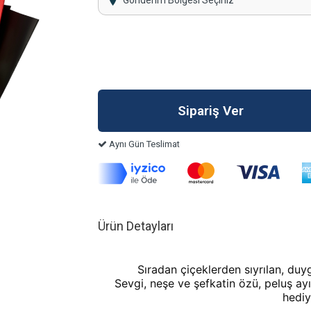
Gönderim Bölgesi Seçiniz
Aynı Gün Teslimat
Ürün Detayları
	Sıradan çiçeklerden sıyrılan, duygusal anların en tatlı ifadesi: Peluş Ayı Buketleri. 
Sevgi, neşe ve şefkatin özü, peluş ayıl
hediy