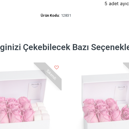
	5 adet ayı
Ürün Kodu:
12831
lginizi Çekebilecek Bazı Seçenekl
Tükendi