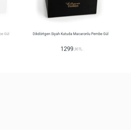
be Gül
Dikdörtgen Siyah Kutuda Macaronlu Pembe Gül
1299
,90 TL