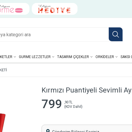
KETLER
GURME LEZZETLER
TASARIM ÇIÇEKLER
ORKIDELER
SAKSI 
KETI
Kırmızı Puantiyeli Sevimli Ay
799
,90 TL
(KDV Dahil)