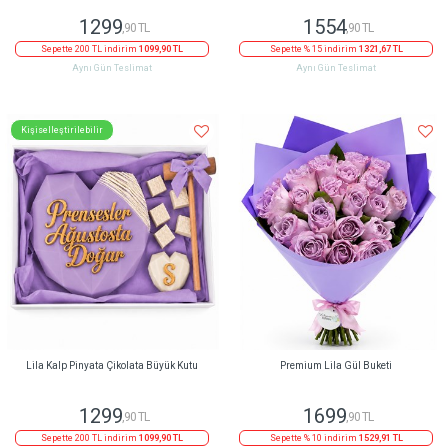
1299
1554
,90 TL
,90 TL
Sepette 200 TL indirim
1099,90 TL
Sepette % 15 indirim
1321,67 TL
Aynı Gün Teslimat
Aynı Gün Teslimat
Kişiselleştirilebilir
Lila Kalp Pinyata Çikolata Büyük Kutu
Premium Lila Gül Buketi
1299
1699
,90 TL
,90 TL
Sepette 200 TL indirim
1099,90 TL
Sepette % 10 indirim
1529,91 TL