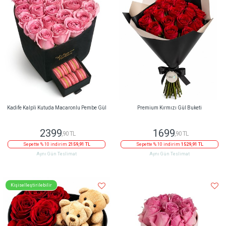
Kadife Kalpli Kutuda Macaronlu Pembe Gül
Premium Kırmızı Gül Buketi
2399
1699
,90 TL
,90 TL
Sepette % 10 indirim
2159,91 TL
Sepette % 10 indirim
1529,91 TL
Aynı Gün Teslimat
Aynı Gün Teslimat
Kişiselleştirilebilir