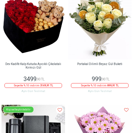
Dev Kadife Kalp Kutuda Ayıcıklı Çikolatalı
Portakal Dilimli Beyaz Gül Buketi
Kırmızı Gül
3499
999
,90 TL
,90 TL
Sepette % 10 indirim
3149,91 TL
Sepette % 10 indirim
899,91 TL
Aynı Gün Teslimat
Aynı Gün Teslimat
Kişiselleştirilebilir