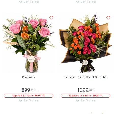
Aynı Gün Teslimat
Aynı Gün Teslimat
Pink Roses
Turuncu ve Pembe Çardak Gül Buketi
899
1399
,90 TL
,90 TL
Sepette % 10 indirim
809,91 TL
Sepette % 10 indirim
1259,91 TL
Aynı Gün Teslimat
Aynı Gün Teslimat