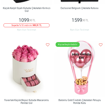
Küçük Kalpli Siyah Kutuda Çikolatalı Kırmızı
Exclusive Belgium Çikolata Kutusu
Gül
1099
1599
,90 TL
,90 TL
Sepette % 10 indirim
989,91 TL
Aynı Gün Teslimat
Aynı Gün Teslimat
Kişiselleştirilebilir
Yuvarlak Küçük Beyaz Kutuda Macaronlu
Balonlu Gold Fındıklı Çikolatalı Peluşlu
Pembe Gül
Pembe Kutu