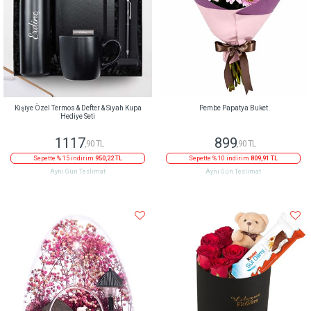
Kişiye Özel Termos & Defter & Siyah Kupa
Pembe Papatya Buket
Hediye Seti
1117
899
,90 TL
,90 TL
Sepette % 15 indirim
950,22 TL
Sepette % 10 indirim
809,91 TL
Aynı Gün Teslimat
Aynı Gün Teslimat