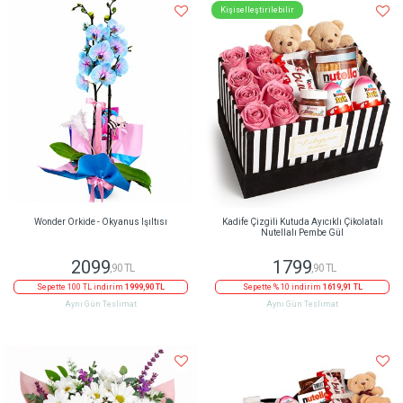
Kişiselleştirilebilir
Wonder Orkide - Okyanus Işıltısı
Kadife Çizgili Kutuda Ayıcıklı Çikolatalı
Nutellalı Pembe Gül
2099
1799
,90 TL
,90 TL
Sepette 100 TL indirim
1999,90 TL
Sepette % 10 indirim
1619,91 TL
Aynı Gün Teslimat
Aynı Gün Teslimat