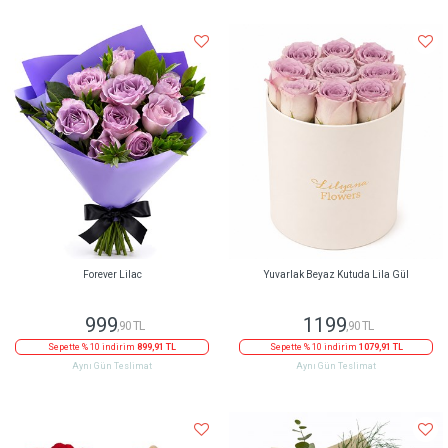
Forever Lilac
Yuvarlak Beyaz Kutuda Lila Gül
999
1199
,90 TL
,90 TL
Sepette % 10 indirim
899,91 TL
Sepette % 10 indirim
1079,91 TL
Aynı Gün Teslimat
Aynı Gün Teslimat