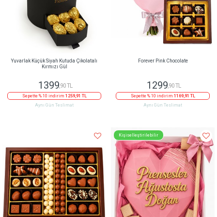
Yuvarlak Küçük Siyah Kutuda Çikolatalı
Forever Pink Chocolate
Kırmızı Gül
1399
1299
,90 TL
,90 TL
Sepette % 10 indirim
1259,91 TL
Sepette % 10 indirim
1169,91 TL
Aynı Gün Teslimat
Aynı Gün Teslimat
Kişiselleştirilebilir