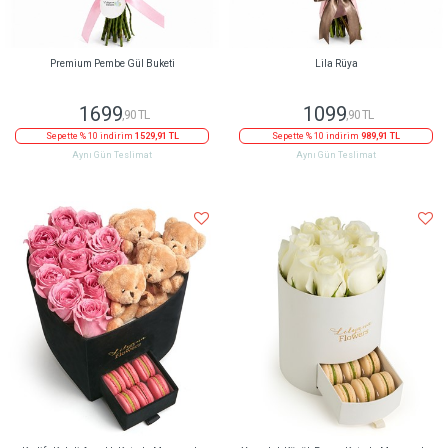
Premium Pembe Gül Buketi
Lila Rüya
1699
1099
,90 TL
,90 TL
Sepette % 10 indirim
1529,91 TL
Sepette % 10 indirim
989,91 TL
Aynı Gün Teslimat
Aynı Gün Teslimat