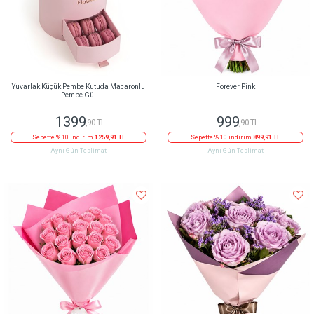
Yuvarlak Küçük Pembe Kutuda Macaronlu
Forever Pink
Pembe Gül
1399
999
,90 TL
,90 TL
Sepette % 10 indirim
1259,91 TL
Sepette % 10 indirim
899,91 TL
Aynı Gün Teslimat
Aynı Gün Teslimat