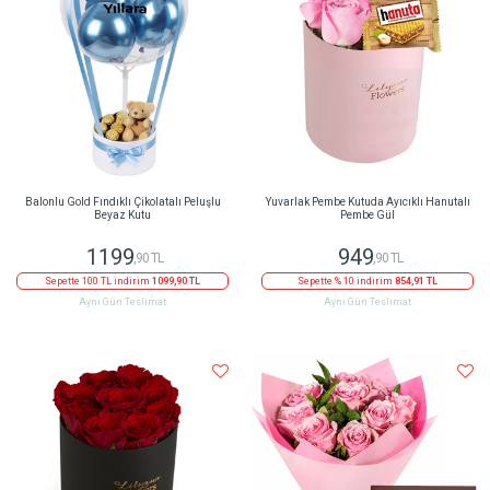
Balonlu Gold Fındıklı Çikolatalı Peluşlu
Yuvarlak Pembe Kutuda Ayıcıklı Hanutalı
Beyaz Kutu
Pembe Gül
1199
949
,90 TL
,90 TL
Sepette 100 TL indirim
1099,90 TL
Sepette % 10 indirim
854,91 TL
Aynı Gün Teslimat
Aynı Gün Teslimat