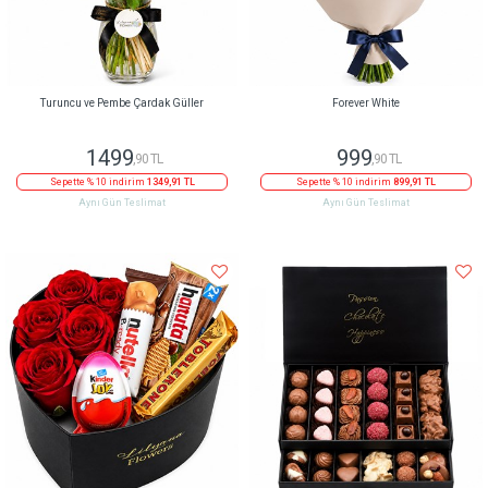
Turuncu ve Pembe Çardak Güller
Forever White
1499
999
,90 TL
,90 TL
Sepette % 10 indirim
1349,91 TL
Sepette % 10 indirim
899,91 TL
Aynı Gün Teslimat
Aynı Gün Teslimat