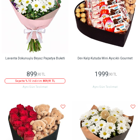
Lavanta Dokunuşlu Beyaz Papatya Buketi
Dev Kalp Kutuda Mini Ayıcıklı Gourmet
899
1999
,90 TL
,90 TL
Sepette % 10 indirim
809,91 TL
Aynı Gün Teslimat
Aynı Gün Teslimat