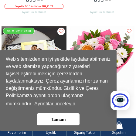
Sepette % 10 indirim
809,91 TL
Aynı Gün Teslimat
Aynı Gün Teslimat
Kişiselleştirilebilir
Web sitemizden en iyi şekilde faydalanabilmeniz
ve web sitemize yapacağınız ziyaretleri
kişiselleştirebilmek için çerezlerden
faydalanmaktayız. Çerez ayarlarınızı her zaman
değiştirmeniz mümkündür. Gizlilik ve Çerez
Politikamıza ayrıntılardan ulaşmanız
Mini Ayıcık Buketi Çerçeve Kupa Mum
Pembe Güllerle Beyaz Papatya Buketi
mümkündür.
Ayrıntıları inceleyin
Hediye Seti
1279
999
,90 TL
,90 TL
Tamam
Sepette % 15 indirim
1087,92 TL
Sepette % 10 indirim
899,91 TL
Aynı Gün Teslimat
Aynı Gün Teslimat
Favorilerim
Üyelik
Sipariş Takibi
Sepetim