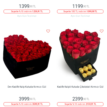
1399
1199
,90 TL
,90 TL
Sepette % 10 indirim
1259,91 TL
Sepette 100 TL indirim
1099,90 TL
Aynı Gün Teslimat
Aynı Gün Teslimat
Dev Kadife Kalp Kutuda Kırmızı Gül
Kadife Kalpli Kutuda Çikolatalı Kırmızı Gül
3999
2399
,90 TL
,90 TL
Sepette % 10 indirim
3599,91 TL
Sepette % 10 indirim
2159,91 TL