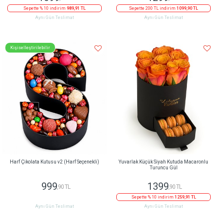
Sepette % 10 indirim
989,91 TL
Sepette 200 TL indirim
1099,90 TL
Aynı Gün Teslimat
Aynı Gün Teslimat
Kişiselleştirilebilir
Harf Çikolata Kutusu v2 (Harf Seçenekli)
Yuvarlak Küçük Siyah Kutuda Macaronlu
Turuncu Gül
999
1399
,90 TL
,90 TL
Sepette % 10 indirim
1259,91 TL
Aynı Gün Teslimat
Aynı Gün Teslimat