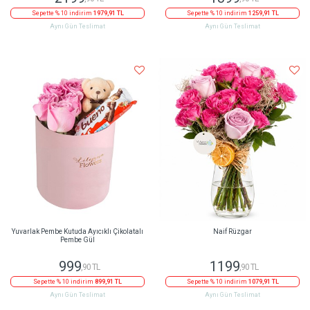
Sepette % 10 indirim
1979,91 TL
Sepette % 10 indirim
1259,91 TL
Aynı Gün Teslimat
Aynı Gün Teslimat
Yuvarlak Pembe Kutuda Ayıcıklı Çikolatalı
Naif Rüzgar
Pembe Gül
999
1199
,90 TL
,90 TL
Sepette % 10 indirim
899,91 TL
Sepette % 10 indirim
1079,91 TL
Aynı Gün Teslimat
Aynı Gün Teslimat