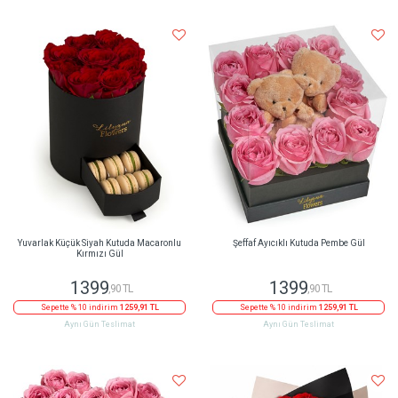
Yuvarlak Küçük Siyah Kutuda Macaronlu
Şeffaf Ayıcıklı Kutuda Pembe Gül
Kırmızı Gül
1399
1399
,90 TL
,90 TL
Sepette % 10 indirim
1259,91 TL
Sepette % 10 indirim
1259,91 TL
Aynı Gün Teslimat
Aynı Gün Teslimat