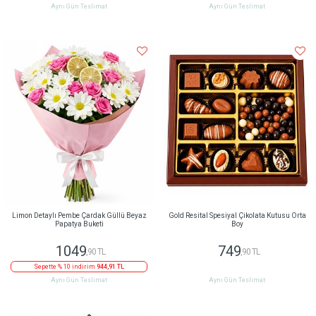
Aynı Gün Teslimat
Aynı Gün Teslimat
Limon Detaylı Pembe Çardak Güllü Beyaz
Gold Resital Spesiyal Çikolata Kutusu Orta
Papatya Buketi
Boy
1049
749
,90 TL
,90 TL
Sepette % 10 indirim
944,91 TL
Aynı Gün Teslimat
Aynı Gün Teslimat