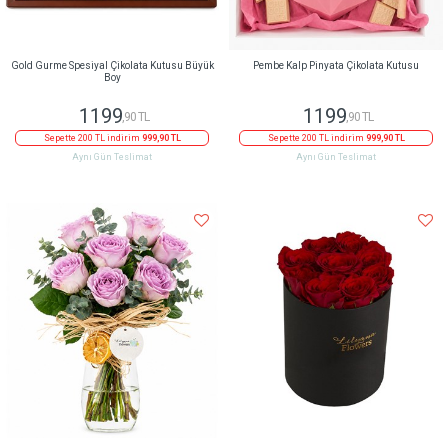
Gold Gurme Spesiyal Çikolata Kutusu Büyük
Pembe Kalp Pinyata Çikolata Kutusu
Boy
1199
1199
,90 TL
,90 TL
Sepette 200 TL indirim
999,90 TL
Sepette 200 TL indirim
999,90 TL
Aynı Gün Teslimat
Aynı Gün Teslimat