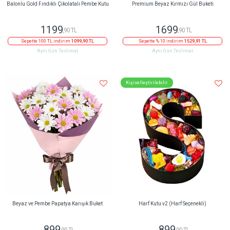
Balonlu Gold Fındıklı Çikolatalı Pembe Kutu
Premium Beyaz Kırmızı Gül Buketi
1199
1699
,90 TL
,90 TL
Sepette 100 TL indirim
1099,90 TL
Sepette % 10 indirim
1529,91 TL
Aynı Gün Teslimat
Aynı Gün Teslimat
Kişiselleştirilebilir
Beyaz ve Pembe Papatya Karışık Buket
Harf Kutu v2 (Harf Seçenekli)
899
899
,90 TL
,90 TL