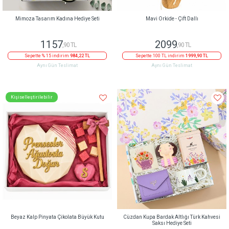
Mimoza Tasarım Kadına Hediye Seti
Mavi Orkide - Çift Dallı
1157
2099
,90 TL
,90 TL
Sepette % 15 indirim
984,22 TL
Sepette 100 TL indirim
1999,90 TL
Aynı Gün Teslimat
Aynı Gün Teslimat
Kişiselleştirilebilir
Beyaz Kalp Pinyata Çikolata Büyük Kutu
Cüzdan Kupa Bardak Altlığı Türk Kahvesi
Saksı Hediye Seti