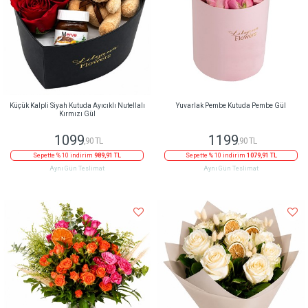
Küçük Kalpli Siyah Kutuda Ayıcıklı Nutellalı
Yuvarlak Pembe Kutuda Pembe Gül
Kırmızı Gül
1099
1199
,90 TL
,90 TL
Sepette % 10 indirim
989,91 TL
Sepette % 10 indirim
1079,91 TL
Aynı Gün Teslimat
Aynı Gün Teslimat