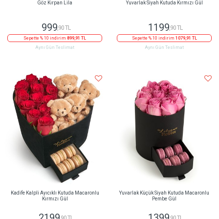
Göz Kırpan Lila
Yuvarlak Siyah Kutuda Kırmızı Gül
999
1199
,90 TL
,90 TL
Sepette % 10 indirim
899,91 TL
Sepette % 10 indirim
1079,91 TL
Aynı Gün Teslimat
Aynı Gün Teslimat
Kadife Kalpli Ayıcıklı Kutuda Macaronlu
Yuvarlak Küçük Siyah Kutuda Macaronlu
Kırmızı Gül
Pembe Gül
2199
1399
,90 TL
,90 TL