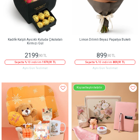
Kadife Kalpli Ayıcıklı Kutuda Çikolatalı
Limon Dilimli Beyaz Papatya Buketi
Kırmızı Gül
2199
899
,90 TL
,90 TL
Sepette % 10 indirim
1979,91 TL
Sepette % 10 indirim
809,91 TL
Aynı Gün Teslimat
Aynı Gün Teslimat
Kişiselleştirilebilir