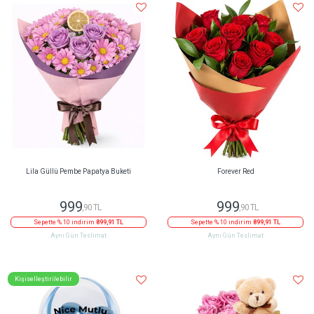
Lila Güllü Pembe Papatya Buketi
Forever Red
999
999
,90 TL
,90 TL
Sepette % 10 indirim
899,91 TL
Sepette % 10 indirim
899,91 TL
Aynı Gün Teslimat
Aynı Gün Teslimat
Kişiselleştirilebilir