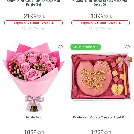
Kadife Kalpli Ayıcıklı Kutuda Macaronlu
Yuvarlak Küçük Beyaz Kutuda Macaronlu
Pembe Gül
Beyaz Gül
2199
1399
,90 TL
,90 TL
Sepette % 10 indirim
1979,91 TL
Sepette % 10 indirim
1259,91 TL
Aynı Gün Teslimat
Aynı Gün Teslimat
Kişiselleştirilebilir
Pembe Aşk
Pembe Kalp Pinyata Çikolata Büyük Kutu
1099
1299
,90 TL
,90 TL