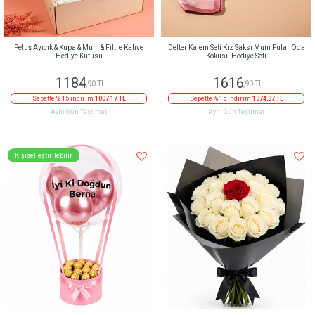
Peluş Ayıcık & Kupa & Mum & Filtre Kahve
Defter Kalem Seti Kız Saksı Mum Fular Oda
Hediye Kutusu
Kokusu Hediye Seti
1184
1616
,90 TL
,90 TL
Sepette % 15 indirim
1007,17 TL
Sepette % 15 indirim
1374,37 TL
Aynı Gün Teslimat
Aynı Gün Teslimat
Kişiselleştirilebilir