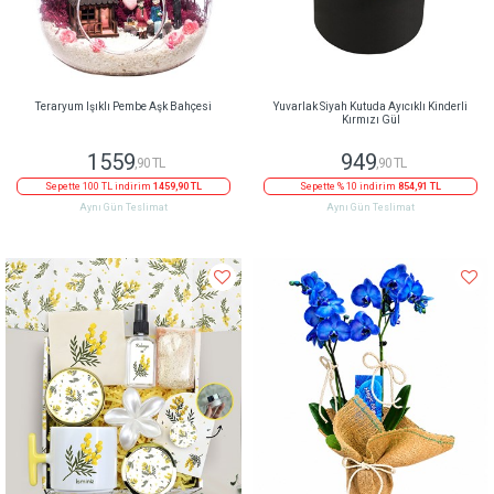
Teraryum Işıklı Pembe Aşk Bahçesi
Yuvarlak Siyah Kutuda Ayıcıklı Kinderli
Kırmızı Gül
1559
949
,90 TL
,90 TL
Sepette 100 TL indirim
1459,90 TL
Sepette % 10 indirim
854,91 TL
Aynı Gün Teslimat
Aynı Gün Teslimat