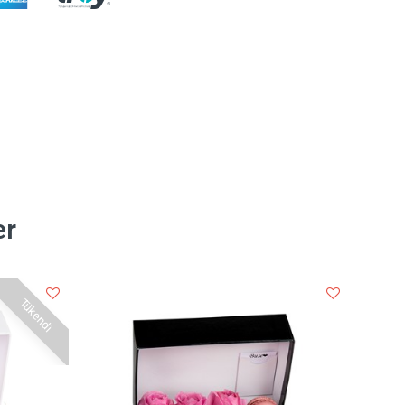
er
Tükendi