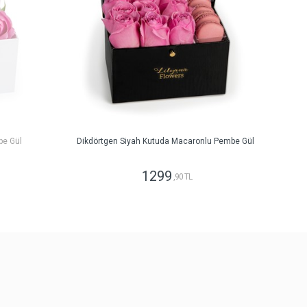
be Gül
Dikdörtgen Siyah Kutuda Macaronlu Pembe Gül
1299
,90 TL