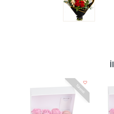
İ
Tükendi