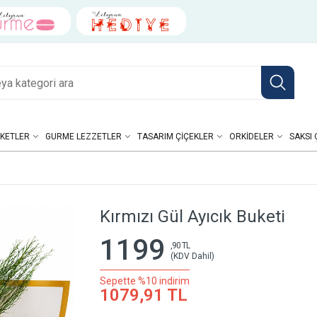
KETLER
GURME LEZZETLER
TASARIM ÇIÇEKLER
ORKIDELER
SAKSI 
Kırmızı Gül Ayıcık Buketi
1199
,90 TL
(KDV Dahil)
Sepette %10 indirim
1079,91 TL