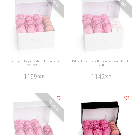
Tükendi
Tükendi
Dikdörtgen Beyaz Kutuda Macaronlu
Dikdörtgen Beyaz Kutuda Jelibonlu Pembe
Pembe Gül
Gül
1199
1149
,90 TL
,90 TL
Tükendi