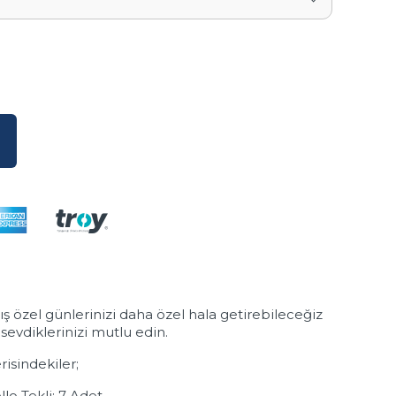
ış özel günlerinizi daha özel hala getirebileceğiz
sevdiklerinizi mutlu edin.
risindekiler;
llo Tekli: 7 Adet