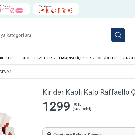
KETLER
GURME LEZZETLER
TASARIM ÇIÇEKLER
ORKIDELER
SAKSI 
ATA V1
Kinder Kaplı Kalp Raffaello Ç
1299
,90 TL
(KDV Dahil)