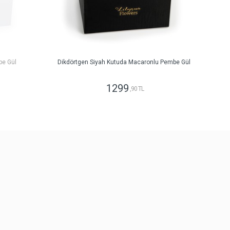
be Gül
Dikdörtgen Siyah Kutuda Macaronlu Pembe Gül
1299
,90 TL