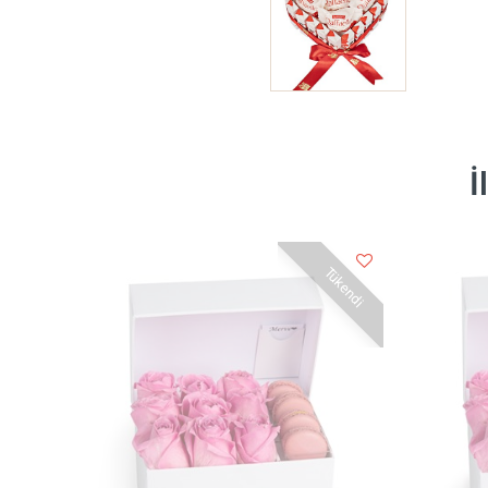
İ
Tükendi