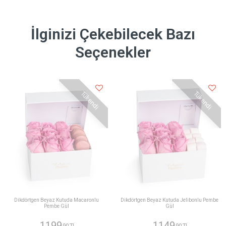
İlginizi Çekebilecek Bazı
Seçenekler
Tükendi
Tükendi
Dikdörtgen Beyaz Kutuda Macaronlu
Dikdörtgen Beyaz Kutuda Jelibonlu Pembe
Pembe Gül
Gül
1199
1149