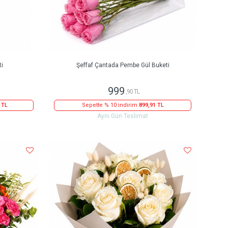
ti
Şeffaf Çantada Pembe Gül Buketi
999
,90 TL
 TL
Sepette % 10 indirim
899,91 TL
Aynı Gün Teslimat