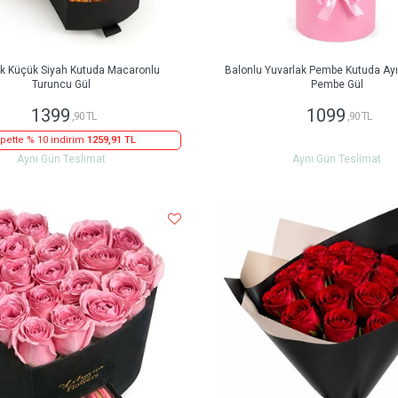
ak Küçük Siyah Kutuda Macaronlu
Balonlu Yuvarlak Pembe Kutuda Ayıc
Turuncu Gül
Pembe Gül
1399
1099
,90 TL
,90 TL
pette % 10 indirim
1259,91 TL
Aynı Gün Teslimat
Aynı Gün Teslimat