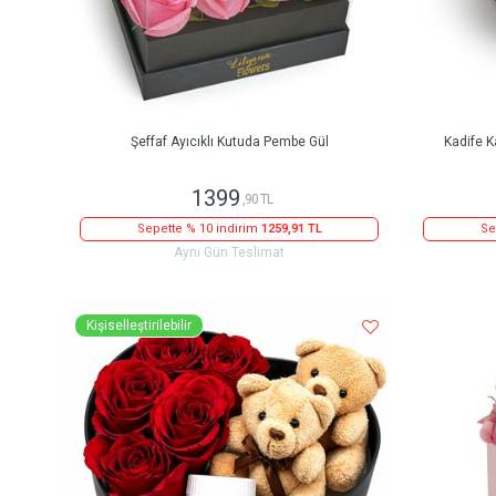
Şeffaf Ayıcıklı Kutuda Pembe Gül
Kadife K
1399
,90 TL
Sepette % 10 indirim
1259,91 TL
Se
Aynı Gün Teslimat
Kişiselleştirilebilir