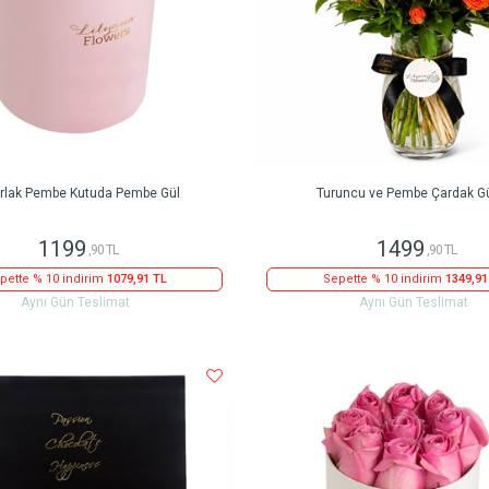
rlak Pembe Kutuda Pembe Gül
Turuncu ve Pembe Çardak Gü
1199
1499
,90 TL
,90 TL
pette % 10 indirim
1079,91 TL
Sepette % 10 indirim
1349,91
Aynı Gün Teslimat
Aynı Gün Teslimat