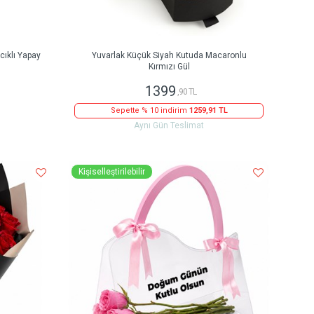
ıklı Yapay
Yuvarlak Küçük Siyah Kutuda Macaronlu
Kırmızı Gül
1399
,90 TL
Sepette % 10 indirim
1259,91 TL
Aynı Gün Teslimat
Kişiselleştirilebilir