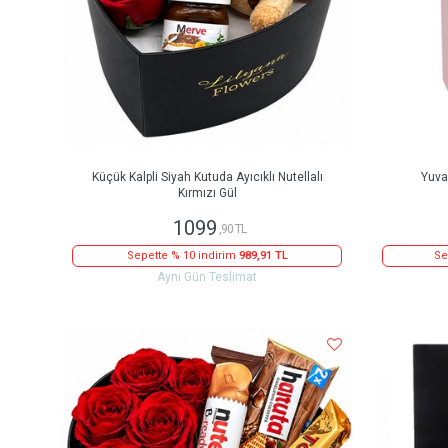
Küçük Kalpli Siyah Kutuda Ayıcıklı Nutellalı
Yuva
Kırmızı Gül
1099
,90 TL
Sepette % 10 indirim
989,91 TL
Se
Aynı Gün Teslimat