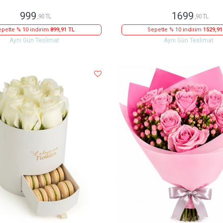
999
1699
,90 TL
,90 TL
pette % 10 indirim
899,91 TL
Sepette % 10 indirim
1529,91
Aynı Gün Teslimat
Aynı Gün Teslimat