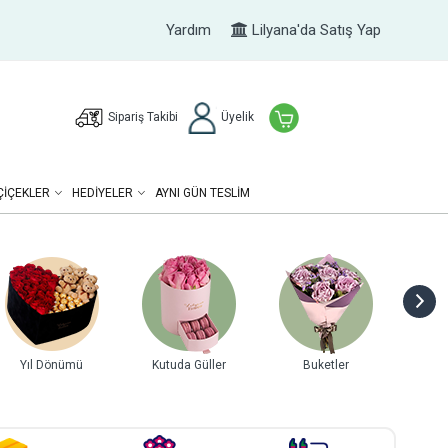
Yardım
Lilyana'da Satış Yap
Sipariş Takibi
Üyelik
ÇIÇEKLER
HEDIYELER
AYNI GÜN TESLİM
Yıl Dönümü
Kutuda Güller
Buketler
Gurme