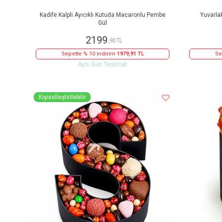
Kadife Kalpli Ayıcıklı Kutuda Macaronlu Pembe
Yuvarla
Gül
2199
,90 TL
Sepette % 10 indirim
1979,91 TL
Se
Aynı Gün Teslimat
Kişiselleştirilebilir