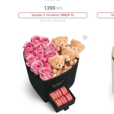
1399
,90 TL
Sepette % 10 indirim
1259,91 TL
Se
Aynı Gün Teslimat