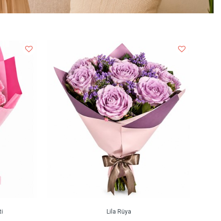
i
Lila Rüya