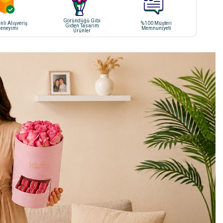
Göründüğü Gibi
li Alışveriş
%100 Müşteri
Giden Tasarım
eneyimi
Memnuniyeti
Ürünler