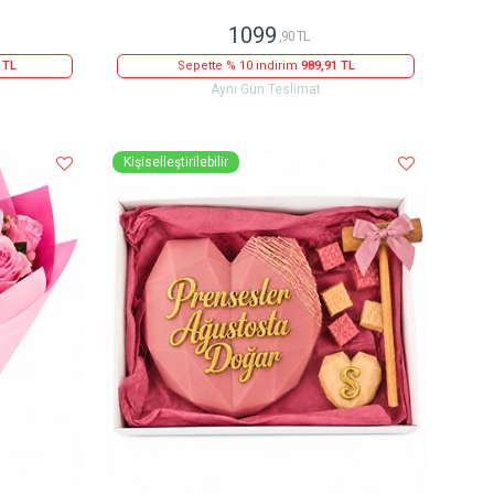
1099
,90 TL
 TL
Sepette % 10 indirim
989,91 TL
Aynı Gün Teslimat
Kişiselleştirilebilir