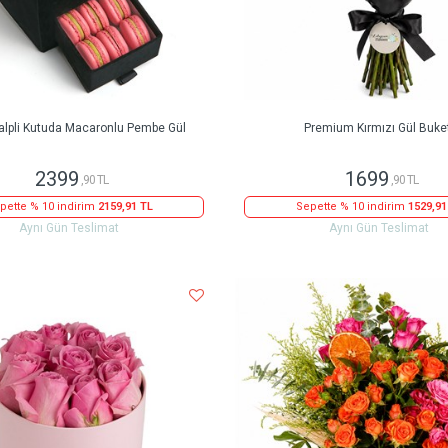
alpli Kutuda Macaronlu Pembe Gül
Premium Kırmızı Gül Buke
2399
1699
,90 TL
,90 TL
pette % 10 indirim
2159,91 TL
Sepette % 10 indirim
1529,91
Aynı Gün Teslimat
Aynı Gün Teslimat