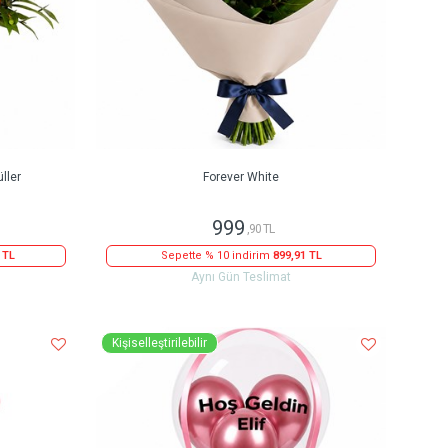
ller
Forever White
999
,90 TL
 TL
Sepette % 10 indirim
899,91 TL
Aynı Gün Teslimat
Kişiselleştirilebilir