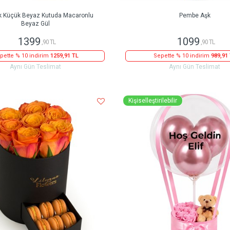
k Küçük Beyaz Kutuda Macaronlu
Pembe Aşk
Beyaz Gül
1399
1099
,90 TL
,90 TL
pette % 10 indirim
1259,91 TL
Sepette % 10 indirim
989,91
Aynı Gün Teslimat
Aynı Gün Teslimat
Kişiselleştirilebilir