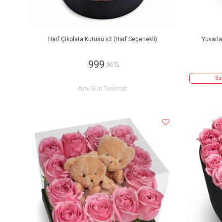
Harf Çikolata Kutusu v2 (Harf Seçenekli)
Yuvarl
999
,90 TL
Se
Aynı Gün Teslimat