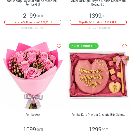
Kadife Kalpli Ayıcıklı Kutuda Macaronlu
Yuvarlak Küçük Beyaz Kutuda Macaronlu
Pembe Gül
Beyaz Gül
2199
1399
,90 TL
,90 TL
Sepette % 10 indirim
1979,91 TL
Sepette % 10 indirim
1259,91 TL
Aynı Gün Teslimat
Aynı Gün Teslimat
Kişiselleştirilebilir
Pembe Aşk
Pembe Kalp Pinyata Çikolata Büyük Kutu
1099
1299
,90 TL
,90 TL