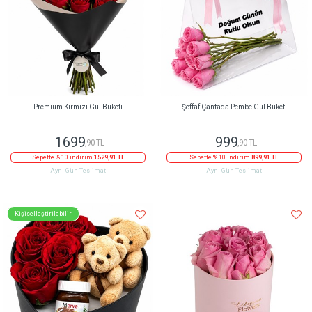
Premium Kırmızı Gül Buketi
Şeffaf Çantada Pembe Gül Buketi
1699
999
,90 TL
,90 TL
Sepette % 10 indirim
1529,91 TL
Sepette % 10 indirim
899,91 TL
Aynı Gün Teslimat
Aynı Gün Teslimat
Kişiselleştirilebilir