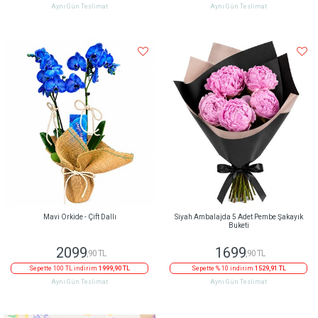
Aynı Gün Teslimat
Aynı Gün Teslimat
Mavi Orkide - Çift Dallı
Siyah Ambalajda 5 Adet Pembe Şakayık
Buketi
2099
1699
,90 TL
,90 TL
Sepette 100 TL indirim
1999,90 TL
Sepette % 10 indirim
1529,91 TL
Aynı Gün Teslimat
Aynı Gün Teslimat