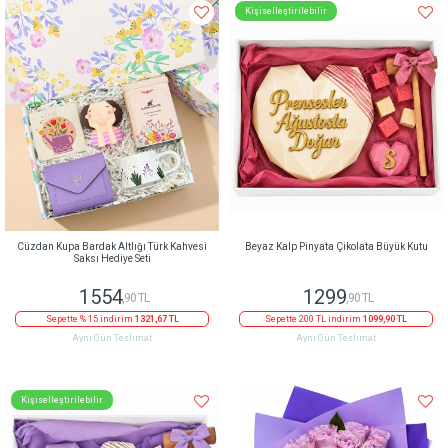
Kişiselleştirilebilir
Cüzdan Kupa Bardak Altlığı Türk Kahvesi
Beyaz Kalp Pinyata Çikolata Büyük Kutu
Saksı Hediye Seti
1554
1299
,90 TL
,90 TL
Sepette % 15 indirim
1321,67 TL
Sepette 200 TL indirim
1099,90 TL
Aynı Gün Teslimat
Aynı Gün Teslimat
Kişiselleştirilebilir