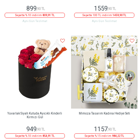
899
1559
,90 TL
,90 TL
Sepette % 10 indirim
809,91 TL
Sepette 100 TL indirim
1459,90 TL
Aynı Gün Teslimat
Aynı Gün Teslimat
Yuvarlak Siyah Kutuda Ayıcıklı Kinderli
Mimoza Tasarım Kadına Hediye Seti
Kırmızı Gül
949
1157
,90 TL
,90 TL
Sepette % 10 indirim
854,91 TL
Sepette % 15 indirim
984,22 TL