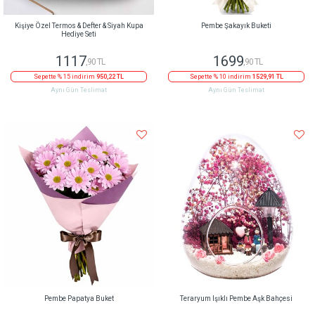
Kişiye Özel Termos & Defter & Siyah Kupa
Pembe Şakayık Buketi
Hediye Seti
1117
1699
,90 TL
,90 TL
Sepette % 15 indirim
950,22 TL
Sepette % 10 indirim
1529,91 TL
Aynı Gün Teslimat
Aynı Gün Teslimat
Pembe Papatya Buket
Teraryum Işıklı Pembe Aşk Bahçesi