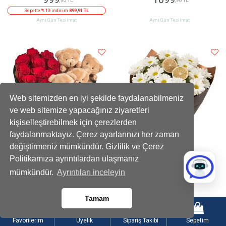
Sepette % 10 indirim
899,91 TL
Aynı Gün Teslimat
Aynı Gün Teslimat
Web sitemizden en iyi şekilde faydalanabilmeniz
ve web sitemize yapacağınız ziyaretleri
kişiselleştirebilmek için çerezlerden
faydalanmaktayız. Çerez ayarlarınızı her zaman
değiştirmeniz mümkündür. Gizlilik ve Çerez
Politikamıza ayrıntılardan ulaşmanız
Kadife Kalpli Ayıcıklı Kutuda Çikolatalı
Limon Dilimli Beyaz Papatya Buketi
mümkündür.
Ayrıntıları inceleyin
Kırmızı Gül
2199
899
,90 TL
,90 TL
Tamam
Sepette % 10 indirim
1979,91 TL
Sepette % 10 indirim
809,91 TL
Aynı Gün Teslimat
Aynı Gün Teslimat
Favorilerim
Üyelik
Sipariş Takibi
Sepetim