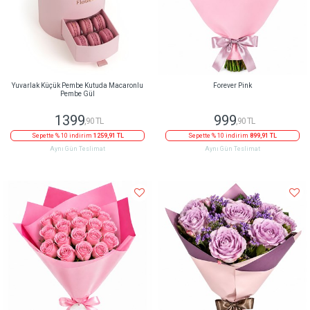
Yuvarlak Küçük Pembe Kutuda Macaronlu
Forever Pink
Pembe Gül
1399
999
,90 TL
,90 TL
Sepette % 10 indirim
1259,91 TL
Sepette % 10 indirim
899,91 TL
Aynı Gün Teslimat
Aynı Gün Teslimat