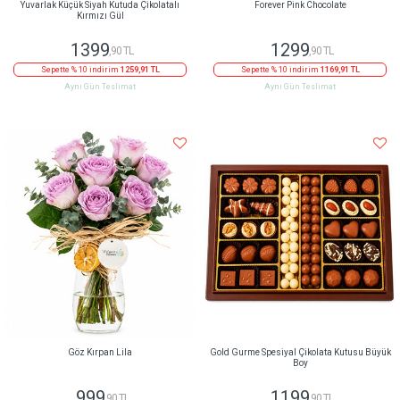
Yuvarlak Küçük Siyah Kutuda Çikolatalı
Forever Pink Chocolate
Kırmızı Gül
1399
1299
,90 TL
,90 TL
Sepette % 10 indirim
1259,91 TL
Sepette % 10 indirim
1169,91 TL
Aynı Gün Teslimat
Aynı Gün Teslimat
Göz Kırpan Lila
Gold Gurme Spesiyal Çikolata Kutusu Büyük
Boy
999
1199
,90 TL
,90 TL