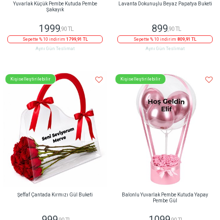
Yuvarlak Küçük Pembe Kutuda Pembe
Lavanta Dokunuşlu Beyaz Papatya Buketi
Şakayık
1999
899
,90 TL
,90 TL
Sepette % 10 indirim
1799,91 TL
Sepette % 10 indirim
809,91 TL
Aynı Gün Teslimat
Aynı Gün Teslimat
Kişiselleştirilebilir
Kişiselleştirilebilir
Şeffaf Çantada Kırmızı Gül Buketi
Balonlu Yuvarlak Pembe Kutuda Yapay
Pembe Gül
999
1099
,90 TL
,90 TL