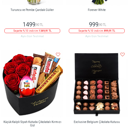
Turuncu ve Pembe Çardak Güller
Forever White
1499
999
,90 TL
,90 TL
Sepette % 10 indirim
1349,91 TL
Sepette % 10 indirim
899,91 TL
Aynı Gün Teslimat
Aynı Gün Teslimat
Küçük Kalpli Siyah Kutuda Çikolatalı Kırmızı
Exclusive Belgium Çikolata Kutusu
Gül