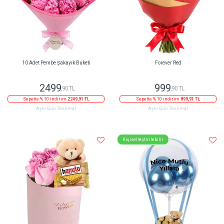
10 Adet Pembe Şakayık Buketi
Forever Red
2499
999
,90 TL
,90 TL
Sepette % 10 indirim
2249,91 TL
Sepette % 10 indirim
899,91 TL
Aynı Gün Teslimat
Aynı Gün Teslimat
Kişiselleştirilebilir