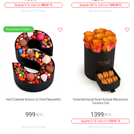
Sepette % 10 indirim
989,91 TL
Sepette 200 TL indirim
1099,90 TL
Aynı Gün Teslimat
Aynı Gün Teslimat
Kişiselleştirilebilir
Harf Çikolata Kutusu v2 (Harf Seçenekli)
Yuvarlak Küçük Siyah Kutuda Macaronlu
Turuncu Gül
999
1399
,90 TL
,90 TL
Sepette % 10 indirim
1259,91 TL
Aynı Gün Teslimat
Aynı Gün Teslimat