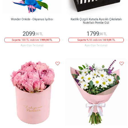
Wonder Orkide - Okyanus Işıltısı
Kadife Çizgili Kutuda Ayıcıklı Çikolatalı
Nutellalı Pembe Gül
2099
1799
,90 TL
,90 TL
Sepette 100 TL indirim
1999,90 TL
Sepette % 10 indirim
1619,91 TL
Aynı Gün Teslimat
Aynı Gün Teslimat