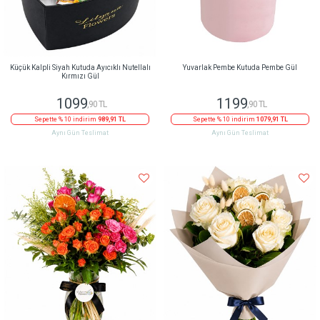
Küçük Kalpli Siyah Kutuda Ayıcıklı Nutellalı
Yuvarlak Pembe Kutuda Pembe Gül
Kırmızı Gül
1099
1199
,90 TL
,90 TL
Sepette % 10 indirim
989,91 TL
Sepette % 10 indirim
1079,91 TL
Aynı Gün Teslimat
Aynı Gün Teslimat