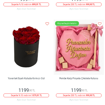
Sepette % 10 indirim
899,91 TL
Sepette 200 TL indirim
999,90 TL
Aynı Gün Teslimat
Aynı Gün Teslimat
Kişiselleştirilebilir
Yuvarlak Siyah Kutuda Kırmızı Gül
Pembe Kalp Pinyata Çikolata Kutusu
1199
1199
,90 TL
,90 TL
Sepette % 10 indirim
1079,91 TL
Sepette 200 TL indirim
999,90 TL
Aynı Gün Teslimat
Aynı Gün Teslimat