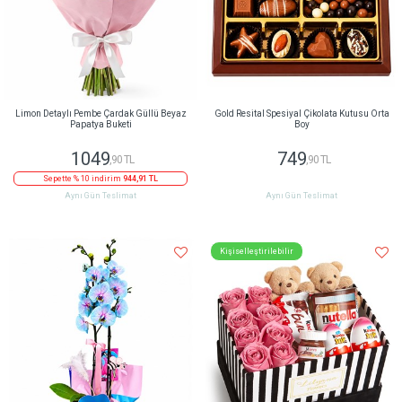
Limon Detaylı Pembe Çardak Güllü Beyaz
Gold Resital Spesiyal Çikolata Kutusu Orta
Papatya Buketi
Boy
1049
749
,90 TL
,90 TL
Sepette % 10 indirim
944,91 TL
Aynı Gün Teslimat
Aynı Gün Teslimat
Kişiselleştirilebilir