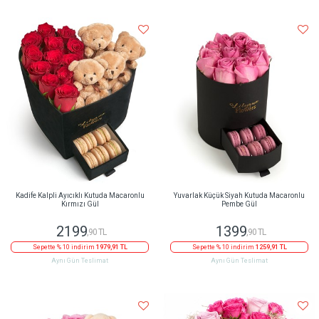
Kadife Kalpli Ayıcıklı Kutuda Macaronlu
Yuvarlak Küçük Siyah Kutuda Macaronlu
Kırmızı Gül
Pembe Gül
2199
1399
,90 TL
,90 TL
Sepette % 10 indirim
1979,91 TL
Sepette % 10 indirim
1259,91 TL
Aynı Gün Teslimat
Aynı Gün Teslimat