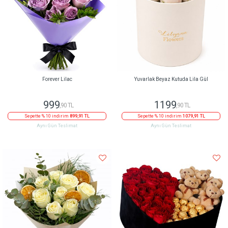
Forever Lilac
Yuvarlak Beyaz Kutuda Lila Gül
999
1199
,90 TL
,90 TL
Sepette % 10 indirim
899,91 TL
Sepette % 10 indirim
1079,91 TL
Aynı Gün Teslimat
Aynı Gün Teslimat