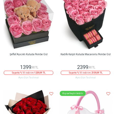
Şeffaf Ayıcıklı Kutuda Pembe Gül
Kadife Kalpli Kutuda Macaronlu Pembe Gül
1399
2399
,90 TL
,90 TL
Sepette % 10 indirim
1259,91 TL
Sepette % 10 indirim
2159,91 TL
Aynı Gün Teslimat
Aynı Gün Teslimat
Kişiselleştirilebilir