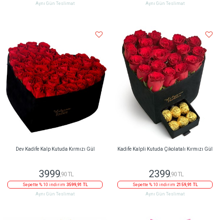
Aynı Gün Teslimat
Aynı Gün Teslimat
Dev Kadife Kalp Kutuda Kırmızı Gül
Kadife Kalpli Kutuda Çikolatalı Kırmızı Gül
3999
2399
,90 TL
,90 TL
Sepette % 10 indirim
3599,91 TL
Sepette % 10 indirim
2159,91 TL
Aynı Gün Teslimat
Aynı Gün Teslimat