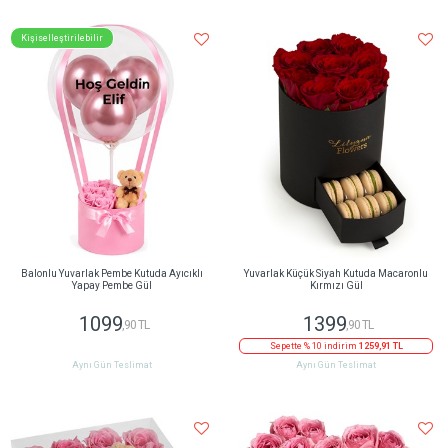
Kişiselleştirilebilir
Balonlu Yuvarlak Pembe Kutuda Ayıcıklı
Yuvarlak Küçük Siyah Kutuda Macaronlu
Yapay Pembe Gül
Kırmızı Gül
1099
1399
,90 TL
,90 TL
Sepette % 10 indirim
1259,91 TL
Aynı Gün Teslimat
Aynı Gün Teslimat