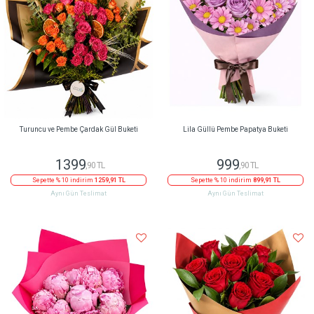
Turuncu ve Pembe Çardak Gül Buketi
Lila Güllü Pembe Papatya Buketi
1399
999
,90 TL
,90 TL
Sepette % 10 indirim
1259,91 TL
Sepette % 10 indirim
899,91 TL
Aynı Gün Teslimat
Aynı Gün Teslimat