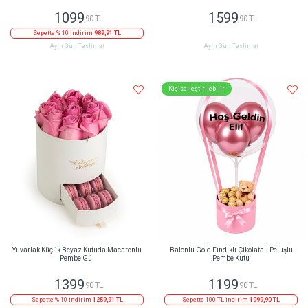
1099
1599
,90 TL
,90 TL
Sepette % 10 indirim
989,91 TL
Aynı Gün Teslimat
Aynı Gün Teslimat
Kişiselleştirilebilir
Yuvarlak Küçük Beyaz Kutuda Macaronlu
Balonlu Gold Fındıklı Çikolatalı Peluşlu
Pembe Gül
Pembe Kutu
1399
1199
,90 TL
,90 TL
Sepette % 10 indirim
1259,91 TL
Sepette 100 TL indirim
1099,90 TL