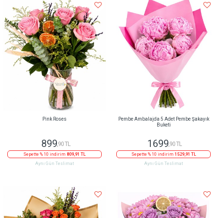
Pink Roses
Pembe Ambalajda 5 Adet Pembe Şakayık
Buketi
899
1699
,90 TL
,90 TL
Sepette % 10 indirim
809,91 TL
Sepette % 10 indirim
1529,91 TL
Aynı Gün Teslimat
Aynı Gün Teslimat