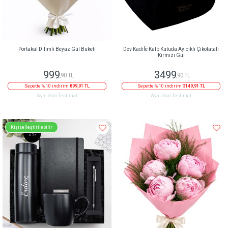
Portakal Dilimli Beyaz Gül Buketi
Dev Kadife Kalp Kutuda Ayıcıklı Çikolatalı
Kırmızı Gül
999
3499
,90 TL
,90 TL
Sepette % 10 indirim
899,91 TL
Sepette % 10 indirim
3149,91 TL
Aynı Gün Teslimat
Aynı Gün Teslimat
Kişiselleştirilebilir