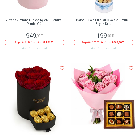
Yuvarlak Pembe Kutuda Ayıcıklı Hanutalı
Balonlu Gold Fındıklı Çikolatalı Peluşlu
Pembe Gül
Beyaz Kutu
949
1199
,90 TL
,90 TL
Sepette % 10 indirim
854,91 TL
Sepette 100 TL indirim
1099,90 TL
Aynı Gün Teslimat
Aynı Gün Teslimat