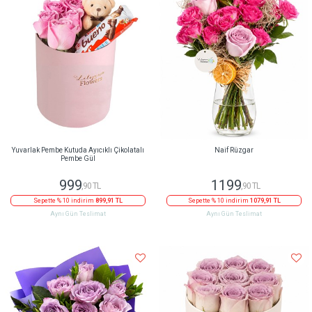
Yuvarlak Pembe Kutuda Ayıcıklı Çikolatalı
Naif Rüzgar
Pembe Gül
999
1199
,90 TL
,90 TL
Sepette % 10 indirim
899,91 TL
Sepette % 10 indirim
1079,91 TL
Aynı Gün Teslimat
Aynı Gün Teslimat