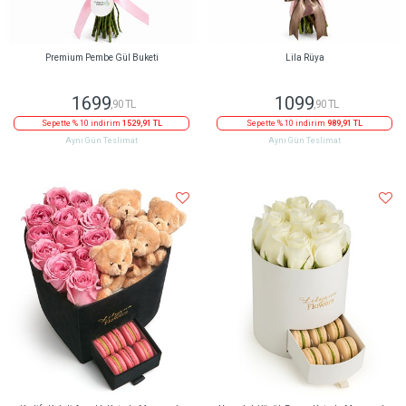
Premium Pembe Gül Buketi
Lila Rüya
1699
1099
,90 TL
,90 TL
Sepette % 10 indirim
1529,91 TL
Sepette % 10 indirim
989,91 TL
Aynı Gün Teslimat
Aynı Gün Teslimat