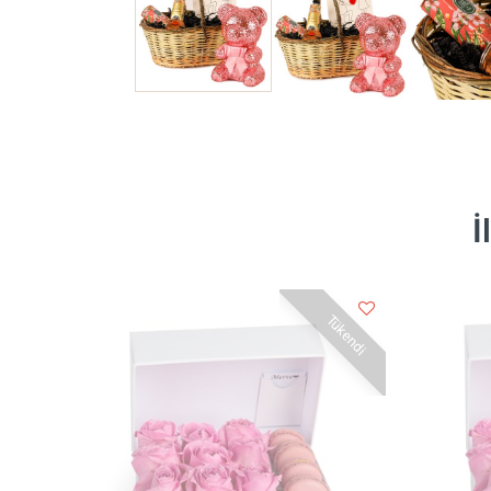
İ
Tükendi