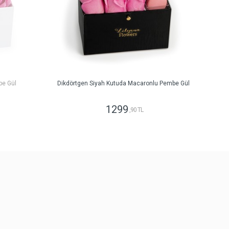
be Gül
Dikdörtgen Siyah Kutuda Macaronlu Pembe Gül
1299
,90 TL