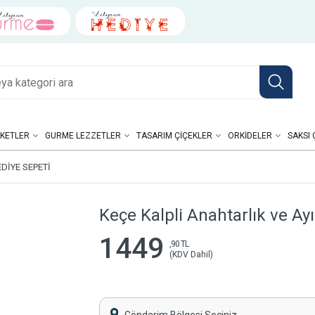
KETLER
GURME LEZZETLER
TASARIM ÇIÇEKLER
ORKIDELER
SAKSI 
DIYE SEPETI
Keçe Kalpli Anahtarlık ve Ay
1449
,90 TL
(KDV Dahil)