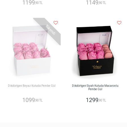
1199
1149
,90 TL
,90 TL
Tükendi
Dikdörtgen Beyaz Kutuda Pembe Gül
Dikdörtgen Siyah Kutuda Macaronlu
Pembe Gül
1099
1299
,90 TL
,90 TL