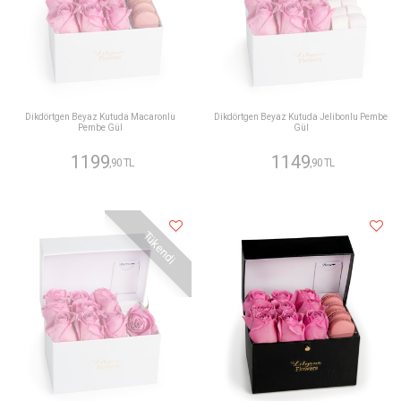
Dikdörtgen Beyaz Kutuda Macaronlu
Dikdörtgen Beyaz Kutuda Jelibonlu Pembe
Pembe Gül
Gül
1199
1149
,90 TL
,90 TL
Tükendi