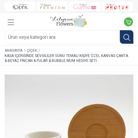
ANASAYFA
ÇIÇEK
KASA İÇERISINDE SEVGILILER GÜNÜ TEMALI KIŞIYE ÖZEL KANVAS ÇANTA
& BEYAZ FINCAN & FULAR & BUBBLE MUM HEDIYE SETI