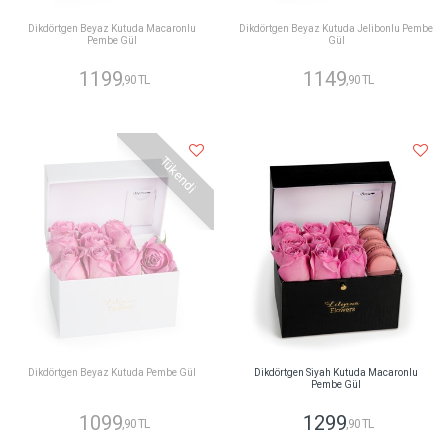
Dikdörtgen Beyaz Kutuda Macaronlu
Dikdörtgen Beyaz Kutuda Jelibonlu Pembe
Pembe Gül
Gül
1199
1149
,90 TL
,90 TL
Tükendi
Dikdörtgen Beyaz Kutuda Pembe Gül
Dikdörtgen Siyah Kutuda Macaronlu
Pembe Gül
1099
1299
,90 TL
,90 TL