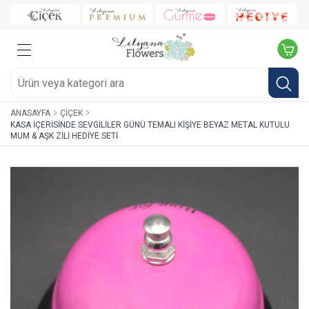
ANASAYFA
ÇIÇEK
KASA İÇERISINDE SEVGILILER GÜNÜ TEMALI KIŞIYE BEYAZ METAL KUTULU
MUM & AŞK ZILI HEDIYE SETI