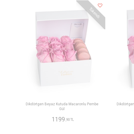
Tükendi
Dikdörtgen Beyaz Kutuda Macaronlu Pembe
Dikdörtge
Gül
1199
,90 TL