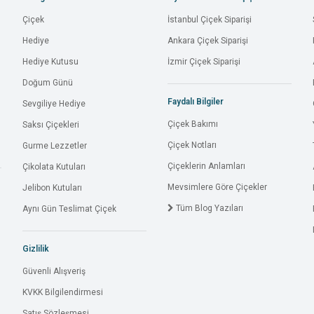
Çiçek
İstanbul Çiçek Siparişi
Hediye
Ankara Çiçek Siparişi
Hediye Kutusu
İzmir Çiçek Siparişi
Doğum Günü
Faydalı Bilgiler
Sevgiliye Hediye
Çiçek Bakımı
Saksı Çiçekleri
Çiçek Notları
Gurme Lezzetler
Çiçeklerin Anlamları
Çikolata Kutuları
Mevsimlere Göre Çiçekler
Jelibon Kutuları
Tüm Blog Yazıları
Aynı Gün Teslimat Çiçek
Gizlilik
Güvenli Alışveriş
KVKK Bilgilendirmesi
Satış Sözleşmesi