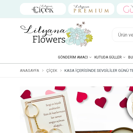
GÖNDERIM AMACI
KUTUDA GÜLLER
BU
ANASAYFA
ÇIÇEK
KASA İÇERISINDE SEVGILILER GÜNÜ T