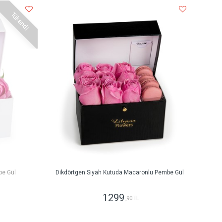
Tükendi
be Gül
Dikdörtgen Siyah Kutuda Macaronlu Pembe Gül
1299
,90 TL