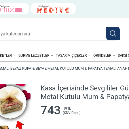
KETLER
GURME LEZZETLER
TASARIM ÇIÇEKLER
ORKIDELER
SAKSI 
EMALI BEYAZ KUPA & BEYAZ METAL KUTULU MUM & PAPATYA TEMALI ANAHT
Kasa İçerisinde Sevgililer 
Metal Kutulu Mum & Papatya
743
,99 TL
(KDV Dahil)