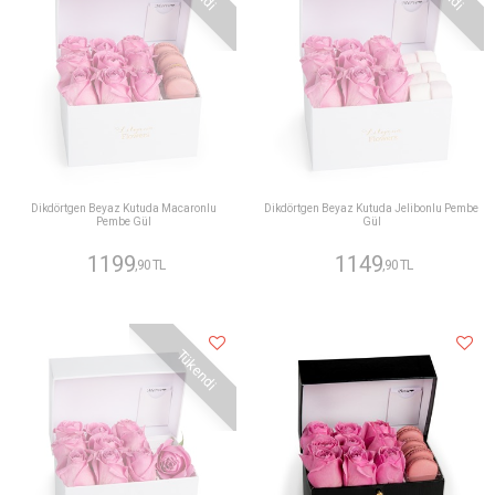
Dikdörtgen Beyaz Kutuda Macaronlu
Dikdörtgen Beyaz Kutuda Jelibonlu Pembe
Pembe Gül
Gül
1199
1149
,90 TL
,90 TL
Tükendi