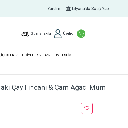
Yardım
Lilyana'da Satış Yap
Sipariş Takibi
Üyelik
ÇIÇEKLER
HEDIYELER
AYNI GÜN TESLİM
 Haki Çay Fincanı & Çam Ağacı Mum