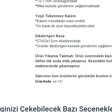
*15-17cm uzunluğundadır.
*Mika kutuda gönderimi sağlanmaktadır.
Yeşil Tükenmez Kalem
*Kalem mürekkebi mavi renktir.
*Uv baskı ile ürün kişiselleştirilecektir.
Dikdörtgen Kasa
*27x23x12cm ebatlarındadır.
*Ürünler dikdörtgen kasada gönderimi sağlanm
Ürün Yıkama Talimatı: Ürün üzerindeki kişis
lütfen ılık suda elde yıkayınız. Kesinlikle b
makinesinde yıkamayınız.
Satıcının tüm ürünlerini görüntüle kısmını tı
Ürün Kodu:
as-131
lginizi Çekebilecek Bazı Seçenekl