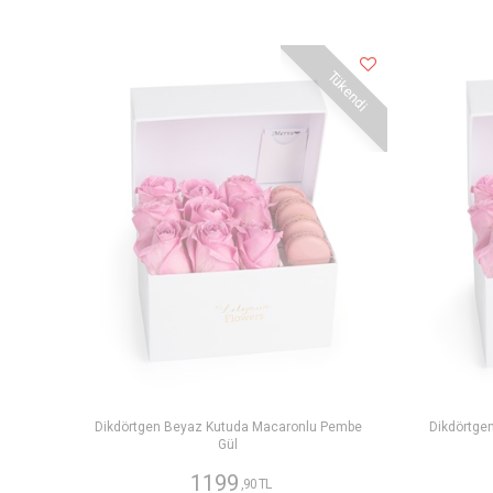
Tükendi
Dikdörtgen Beyaz Kutuda Macaronlu Pembe
Dikdörtge
Gül
1199
,90 TL