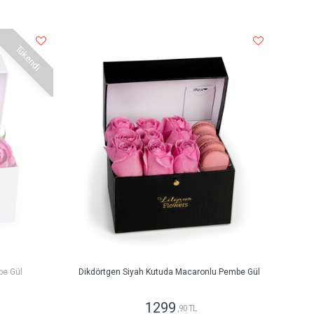
Tükendi
be Gül
Dikdörtgen Siyah Kutuda Macaronlu Pembe Gül
1299
,90 TL