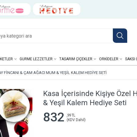
KETLER
GURME LEZZETLER
TASARIM ÇIÇEKLER
ORKIDELER
SAKSI 
AY FINCANI & ÇAM AĞACI MUM & YEŞIL KALEM HEDIYE SETI
Kasa İçerisinde Kişiye Özel
& Yeşil Kalem Hediye Seti
832
,99 TL
(KDV Dahil)