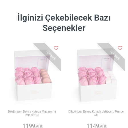
İlginizi Çekebilecek Bazı
Seçenekler
Tükendi
Tükendi
Dikdörtgen Beyaz Kutuda Macaronlu
Dikdörtgen Beyaz Kutuda Jelibonlu Pembe
Pembe Gül
Gül
1199
1149
,90 TL
,90 TL