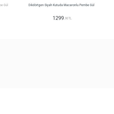
be Gül
Dikdörtgen Siyah Kutuda Macaronlu Pembe Gül
1299
,90 TL