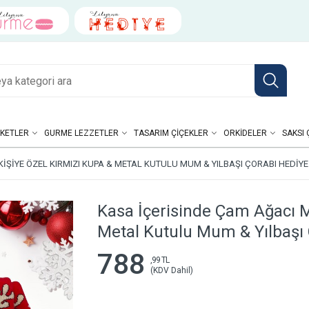
KETLER
GURME LEZZETLER
TASARIM ÇIÇEKLER
ORKIDELER
SAKSI 
IŞIYE ÖZEL KIRMIZI KUPA & METAL KUTULU MUM & YILBAŞI ÇORABI HEDIYE
Kasa İçerisinde Çam Ağacı M
Metal Kutulu Mum & Yılbaşı 
788
,99 TL
(KDV Dahil)