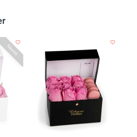
er
Tükendi