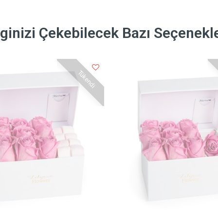
lginizi Çekebilecek Bazı Seçenekl
Tükendi