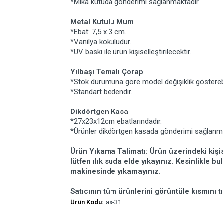
*Mika kutuda gönderimi sağlanmaktadır.
Metal Kutulu Mum
*Ebat: 7,5 x 3 cm.
*Vanilya kokuludur.
*UV baskı ile ürün kişiselleştirilecektir.
Yılbaşı Temalı Çorap
*Stok durumuna göre model değişiklik gösterebi
*Standart bedendir.
Dikdörtgen Kasa
*27x23x12cm ebatlarındadır.
*Ürünler dikdörtgen kasada gönderimi sağlanm
Ürün Yıkama Talimatı: Ürün üzerindeki kişis
lütfen ılık suda elde yıkayınız. Kesinlikle b
makinesinde yıkamayınız.
Satıcının tüm ürünlerini görüntüle kısmını tı
Ürün Kodu:
as-31