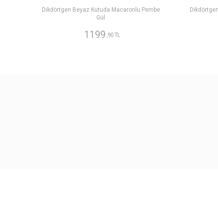
Dikdörtgen Beyaz Kutuda Macaronlu Pembe
Dikdörtge
Gül
1199
,90 TL