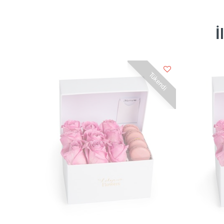
İ
Tükendi