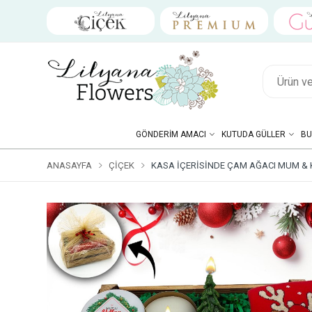
GÖNDERIM AMACI
KUTUDA GÜLLER
BU
ANASAYFA
ÇIÇEK
KASA İÇERISINDE ÇAM AĞACI MUM & K