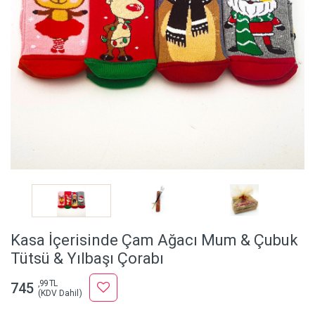
Kasa İçerisinde Çam Ağacı Mum & Çubuk
Tütsü & Yılbaşı Çorabı
,99 TL
745
(KDV Dahil)