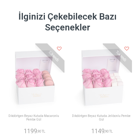
İlginizi Çekebilecek Bazı
Seçenekler
Tükendi
Tükendi
Dikdörtgen Beyaz Kutuda Macaronlu
Dikdörtgen Beyaz Kutuda Jelibonlu Pembe
Pembe Gül
Gül
1199
1149
,90 TL
,90 TL