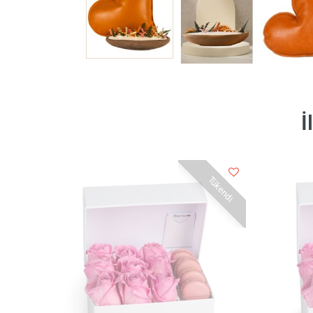
İ
Tükendi