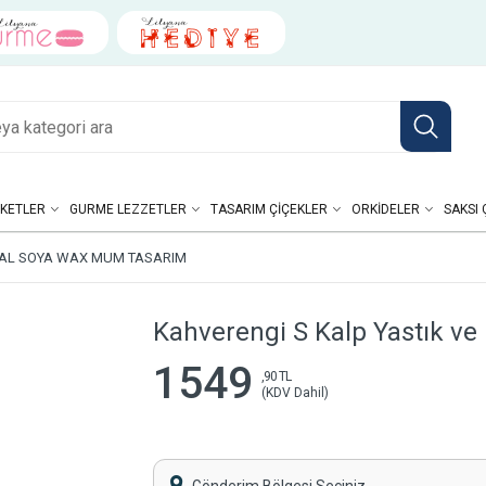
KETLER
GURME LEZZETLER
TASARIM ÇIÇEKLER
ORKIDELER
SAKSI 
RAL SOYA WAX MUM TASARIM
Kahverengi S Kalp Yastık v
1549
,90 TL
(KDV Dahil)