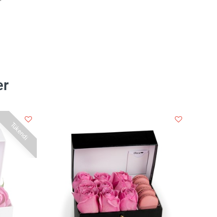
er
Tükendi