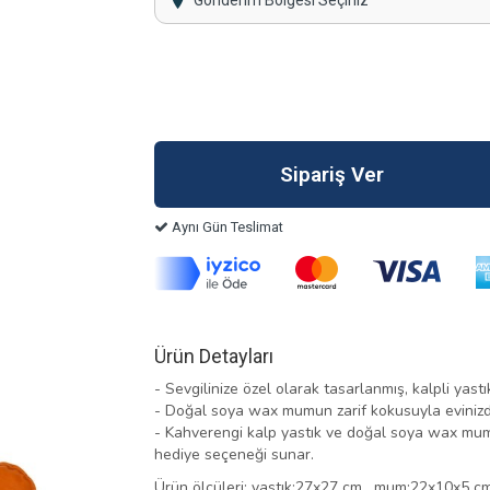
Gönderim Bölgesi Seçiniz
Aynı Gün Teslimat
Ürün Detayları
- Sevgilinize özel olarak tasarlanmış, kalpli yastık
- Doğal soya wax mumun zarif kokusuyla evinizde
- Kahverengi kalp yastık ve doğal soya wax mum
hediye seçeneği sunar.
Ürün ölçüleri; yastık:27x27 cm , mum:22x10x5 c