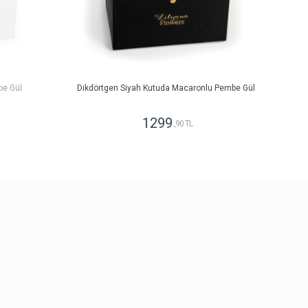
be Gül
Dikdörtgen Siyah Kutuda Macaronlu Pembe Gül
1299
,90 TL