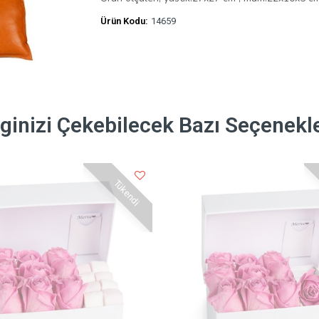
Ürün Kodu:
14659
lginizi Çekebilecek Bazı Seçenekl
Tükendi