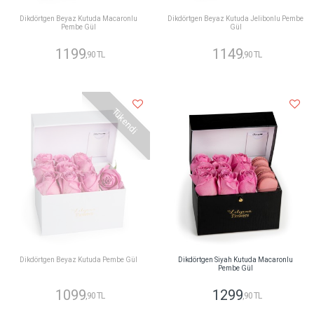
Dikdörtgen Beyaz Kutuda Macaronlu
Dikdörtgen Beyaz Kutuda Jelibonlu Pembe
Pembe Gül
Gül
1199
1149
,90 TL
,90 TL
Tükendi
Dikdörtgen Beyaz Kutuda Pembe Gül
Dikdörtgen Siyah Kutuda Macaronlu
Pembe Gül
1099
1299
,90 TL
,90 TL