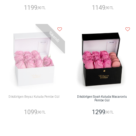
1199
1149
,90 TL
,90 TL
Tükendi
Dikdörtgen Beyaz Kutuda Pembe Gül
Dikdörtgen Siyah Kutuda Macaronlu
Pembe Gül
1099
1299
,90 TL
,90 TL