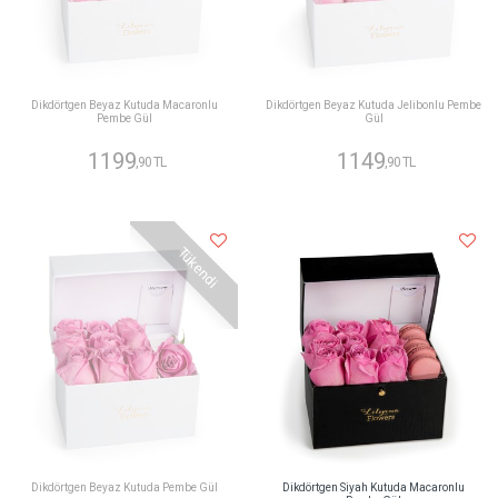
Dikdörtgen Beyaz Kutuda Macaronlu
Dikdörtgen Beyaz Kutuda Jelibonlu Pembe
Pembe Gül
Gül
1199
1149
,90 TL
,90 TL
Tükendi
Dikdörtgen Beyaz Kutuda Pembe Gül
Dikdörtgen Siyah Kutuda Macaronlu