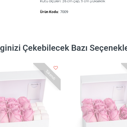
Kutu ölçüleri: 26 cm çap, 9 cm yükseklik
Ürün Kodu:
7009
lginizi Çekebilecek Bazı Seçenekl
Tükendi