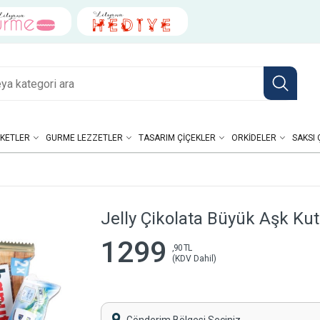
KETLER
GURME LEZZETLER
TASARIM ÇIÇEKLER
ORKIDELER
SAKSI 
Jelly Çikolata Büyük Aşk Ku
1299
,90 TL
(KDV Dahil)