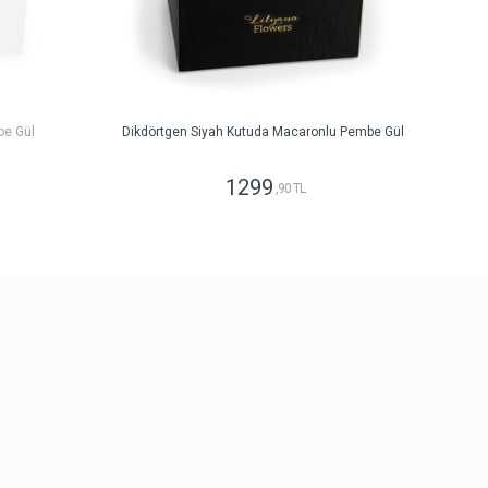
be Gül
Dikdörtgen Siyah Kutuda Macaronlu Pembe Gül
1299
,90 TL