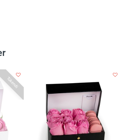
er
Tükendi