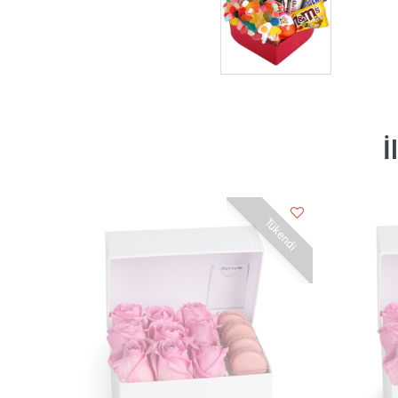
İ
Tükendi