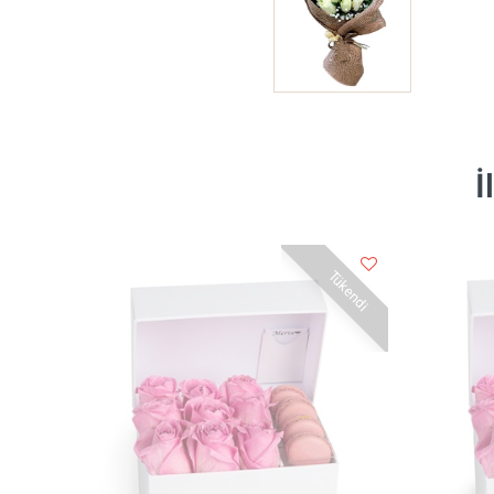
İ
Tükendi