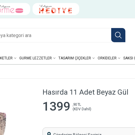
KETLER
GURME LEZZETLER
TASARIM ÇIÇEKLER
ORKIDELER
SAKSI 
Hasırda 11 Adet Beyaz Gül
1399
,90 TL
(KDV Dahil)