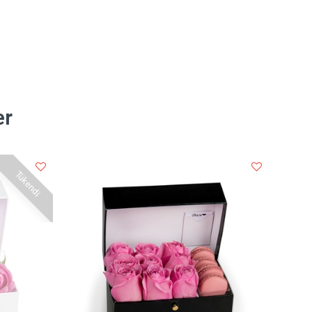
er
Tükendi