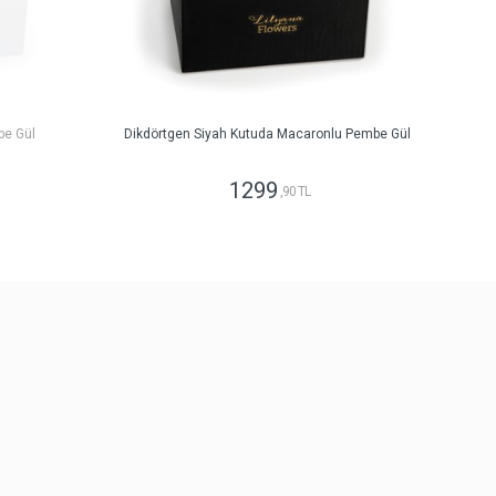
be Gül
Dikdörtgen Siyah Kutuda Macaronlu Pembe Gül
1299
,90 TL