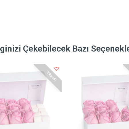
lginizi Çekebilecek Bazı Seçenekl
Tükendi