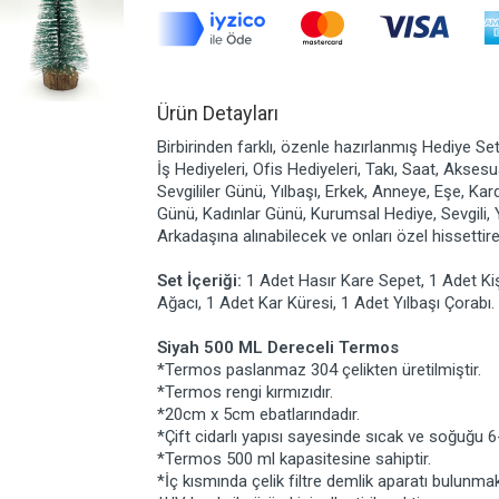
Ürün Detayları
Birbirinden farklı, özenle hazırlanmış Hediye Set
İş Hediyeleri, Ofis Hediyeleri, Takı, Saat, Akse
Sevgililer Günü, Yılbaşı, Erkek, Anneye, Eşe, Ka
Günü, Kadınlar Günü, Kurumsal Hediye, Sevgili,
Arkadaşına alınabilecek ve onları özel hissetti
Set İçeriği:
1 Adet Hasır Kare Sepet, 1 Adet K
Ağacı, 1 Adet Kar Küresi, 1 Adet Yılbaşı Çorabı.
Siyah 500 ML Dereceli Termos
*Termos paslanmaz 304 çelikten üretilmiştir.
*Termos rengi kırmızıdır.
*20cm x 5cm ebatlarındadır.
*Çift cidarlı yapısı sayesinde sıcak ve soğuğu
*Termos 500 ml kapasitesine sahiptir.
*İç kısmında çelik filtre demlik aparatı bulunmak