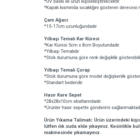
*UV baskı ile ürün kişiselleştirilecektir.
*Kapak kısmında sıcaklığını gösteren derecesi 
Çam Ağacı
*15-17cm uzunluğundadır.
Yılbaşı Temalı Kar Küresi
*Kar Küresi 5cm x 8cm Boyutundadır.
*Yılbaşı Temalıdır.
*Stok durumuna göre renk değişiklik gösterebili
Yılbaşı Temalı Çorap
*Stok durumuna göre model değişkenlik gösteri
*Standart bedendir.
Hasır Kare Sepet
*28x28x10cm ebatlarındadır.
*Ürünler hasır sepette gönderimi sağlanmaktadı
Ürün Yıkama Talimatı: Ürün üzerindeki kişis
lütfen ılık suda elde yıkayınız. Kesinlikle b
makinesinde yıkamayınız.