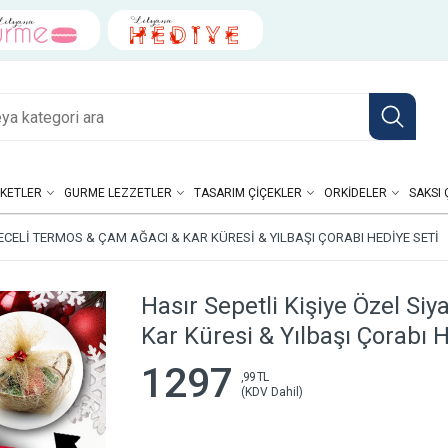
KETLER
GURME LEZZETLER
TASARIM ÇIÇEKLER
ORKIDELER
SAKSI 
RECELI TERMOS & ÇAM AĞACI & KAR KÜRESI & YILBAŞI ÇORABI HEDIYE SETI
Hasır Sepetli Kişiye Özel Si
Kar Küresi & Yılbaşı Çorabı H
1297
,99 TL
(KDV Dahil)