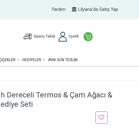
Yardım
Lilyana'da Satış Yap
Sipariş Takibi
Üyelik
ÇIÇEKLER
HEDIYELER
AYNI GÜN TESLİM
yah Dereceli Termos & Çam Ağacı &
ediye Seti