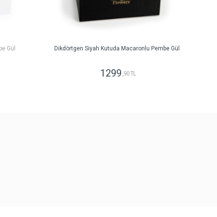
be Gül
Dikdörtgen Siyah Kutuda Macaronlu Pembe Gül
1299
,90 TL