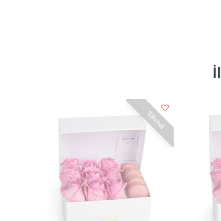
İ
Tükendi