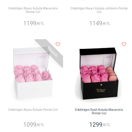
Dikdörtgen Beyaz Kutuda Macaronlu
Dikdörtgen Beyaz Kutuda Jelibonlu Pembe
Pembe Gül
Gül
1199
1149
,90 TL
,90 TL
Tükendi
Dikdörtgen Beyaz Kutuda Pembe Gül
Dikdörtgen Siyah Kutuda Macaronlu
Pembe Gül
1099
1299
,90 TL
,90 TL